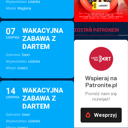
Województwo
Łódzkie
Miasto
Wąglany
ZOSTAŃ PATRONEM
07
WAKACYJNA
ZABAWA Z
SIERPNIA
DARTEM
Odmiana
Steel
Województwo
Łódzkie
Miasto
Łowicz
14
WAKACYJNA
ZABAWA Z
SIERPNIA
DARTEM
Odmiana
Steel
Województwo
Łódzkie
Miasto
Łowicz