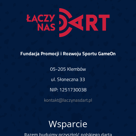
Fundacja Promocji i Rozwoju Sportu GameOn
05-205 Klembów
ul. Słoneczna 33
NIP: 1251730038
kontakt@laczynasdart.pl
Wsparcie
Razem budujmy przyszłość polskiego darta