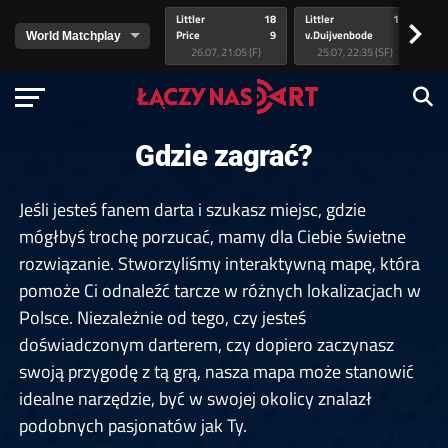
Littler
18
Littler
17
Pr
>
Price
9
v.Duijvenbode
5
va
26.07, 21:05 (F)
25.07, 22:35 (SF)
Gdzie zagrać?
Jeśli jesteś fanem darta i szukasz miejsc, gdzie
mógłbyś trochę porzucać, mamy dla Ciebie świetne
rozwiązanie. Stworzyliśmy interaktywną mapę, która
pomoże Ci odnaleźć tarcze w różnych lokalizacjach w
Polsce. Niezależnie od tego, czy jesteś
doświadczonym darterem, czy dopiero zaczynasz
swoją przygodę z tą grą, nasza mapa może stanowić
idealne narzędzie, być w swojej okolicy znalazł
podobnych pasjonatów jak Ty.