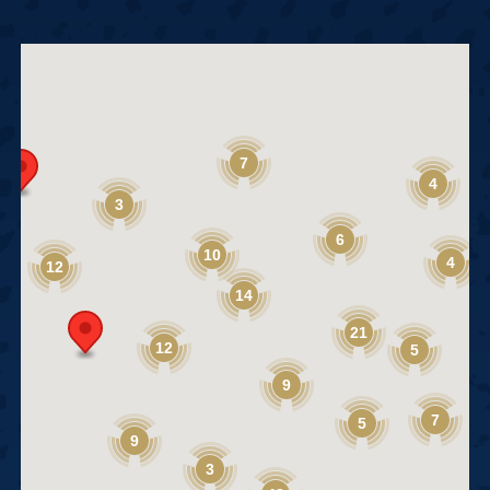
7
4
3
6
10
4
12
14
21
12
5
9
7
5
9
3