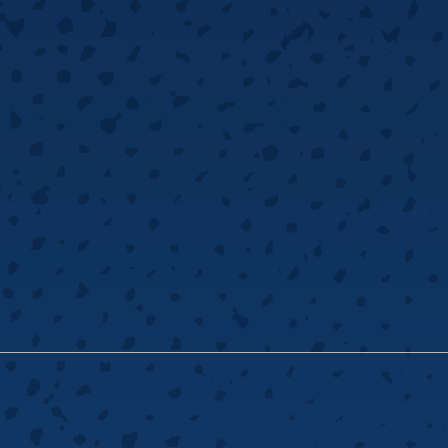
33 Krany
Steel ·
Legionowa 14/16, podziemia 15-099 Białystok
Poniedziałek-środa: 16:00 - 00:00
Czwartek: 16:00 - 00:30
Piątek-sobota: 15:00 - 02:00
Niedziela: 15:00 - 23:30
33krany@gmail.com
667 770 019
147 Break Fort Wola
Steel ·
Połczyńska 4, 01-258 Warszawa
Poniedziałek-niedziela: 12:00 - 22:00
147break@147break.waw.pl
+48 798 048 545
147 Break Nowogrodzka
Steel/soft ·
Nowogrodzka 84/86, 02-018 Warszawa
Poniedziałek-czwartek: 12:00 - 01:00
Piątek: 12:00 - 02:00
Sobota: 11:00 - 02:00
Niedziela: 11:00 - 01:00
147break@147break.waw.pl
+48 509396872