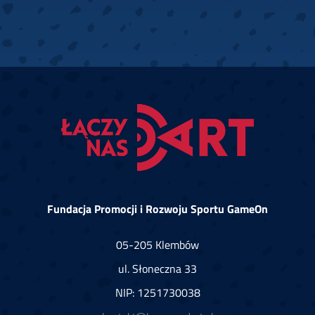
Agawa
Steel/soft ·
Club Agawa, Mickiewicza 28, 60-101
Poznań
Wtorek-piątek: 14:00 - 01:00
Sobota: 15:00 - 02:00
robert.kazmierczak@dart.dmf.pl
61 847 23 27
Akademia Snookera KTS LUTNIA
Steel ·
Moniuszki 15, 95-050 Konstantynów Łódzki
biuro@tslutnia.pl
609049257
Fundacja Promocji i Rozwoju Sportu GameOn
Alibi
Steel ·
Alibi, Krótka 22, 58-500 Jelenia Góra
Niedziela-czwartek: 16:00 - 02:00
05-205 Klembów
Piątek-sobota: 16:00 - 04:00
ul. Słoneczna 33
Amnesia Caffe Club
NIP: 1251730038
Soft ·
ul. Wały Dwernickiego 11/31-33, 42-202
Częstochowa