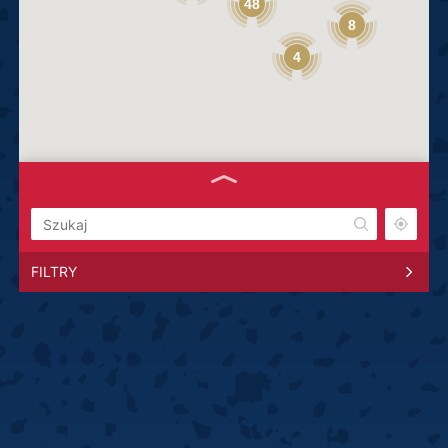
48
8
4
FILTRY
3 Arrows Pub
Steel ·
Odrodzenia 38, 12-100 Szczytno
Poniedziałek-czwartek: 18:00 - 23:00
Piątek: 17:00 - 02:00
Sobota: 18:00 - 02:00
Niedziela: 17:00 - 02:00
tomasz.grzegrzolka@wp.pl
508 385 544