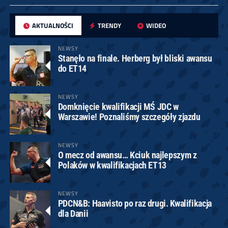
AKTUALNOŚCI
TRENDY
WIDEO
NEWSY
Stanęło na finale. Herberg był bliski awansu
do ET14
NEWSY
Domknięcie kwalifikacji MŚ JDC w
Warszawie! Poznaliśmy szczegóły zjazdu
NEWSY
O mecz od awansu… Kciuk najlepszym z
Polaków w kwalifikacjach ET13
NEWSY
PDCN&B: Haavisto po raz drugi. Kwalifikacja
dla Danii