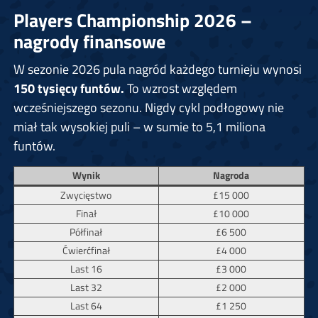
Players Championship 2026 –
nagrody finansowe
W sezonie 2026 pula nagród każdego turnieju wynosi
150 tysięcy funtów.
To wzrost względem
wcześniejszego sezonu. Nigdy cykl podłogowy nie
miał tak wysokiej puli – w sumie to 5,1 miliona
funtów.
Wynik
Nagroda
Zwycięstwo
£15 000
Finał
£10 000
Półfinał
£6 500
Ćwierćfinał
£4 000
Last 16
£3 000
Last 32
£2 000
Last 64
£1 250