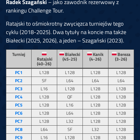
Radek Szagański
– jako zawodnik rezerwowy z
rankingu Challenge Tour.
Ratajski to ośmiokrotny zwycięzca turniejów tego
cyklu (2018-2025). Dwa tytuły na koncie ma także
Białecki (2025, 2026), a jeden – Szagański (2023).
Turniej
Białecki
Kanik
Bereza
Ratajski
(45-25)
(4-26)
(3-26)
(40-26)
PC1
L128
L128
L128
L128
PC2
SF
L64
L64
L64
PC3
L16
L128
L128
L128
PC4
L128
QF
L128
L128
PC5
L128
L16
L128
L128
PC6
L128
L64
L128
L128
PC7
L128
L32
L128
L128
PC8
L64
SF
L32
L128
PC9
L16
L128
L128
L128