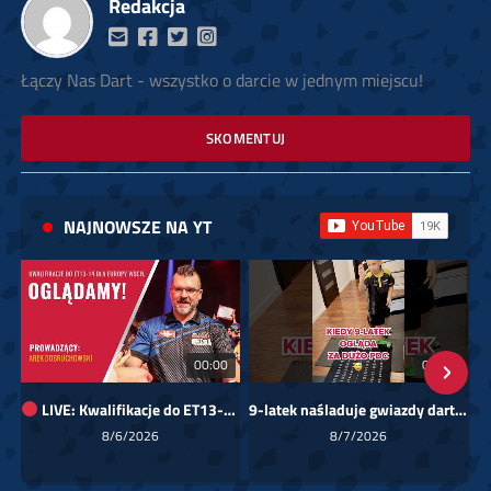
Redakcja
Łączy Nas Dart - wszystko o darcie w jednym miejscu!
SKOMENTUJ
NAJNOWSZE NA YT
00:00
01:08
LIVE: Kwalifikacje do ET13-14 dla Europy Wschodniej
9-latek naśladuje gwiazdy darta!
Sk
8/6/2026
8/7/2026