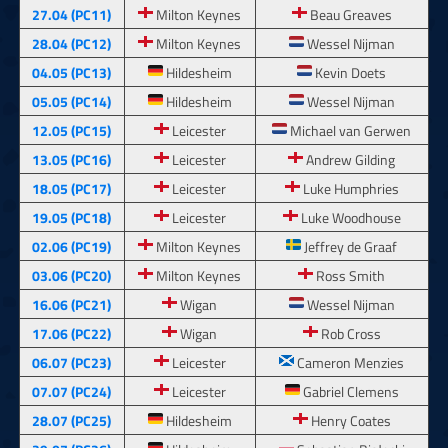
27.04 (PC11)
Milton Keynes
Beau Greaves
28.04 (PC12)
Milton Keynes
Wessel Nijman
04.05 (PC13)
Hildesheim
Kevin Doets
05.05 (PC14)
Hildesheim
Wessel Nijman
12.05 (PC15)
Leicester
Michael van Gerwen
13.05 (PC16)
Leicester
Andrew Gilding
18.05 (PC17)
Leicester
Luke Humphries
19.05 (PC18)
Leicester
Luke Woodhouse
02.06 (PC19)
Milton Keynes
Jeffrey de Graaf
03.06 (PC20)
Milton Keynes
Ross Smith
16.06 (PC21)
Wigan
Wessel Nijman
17.06 (PC22)
Wigan
Rob Cross
06.07 (PC23)
Leicester
Cameron Menzies
07.07 (PC24)
Leicester
Gabriel Clemens
28.07 (PC25)
Hildesheim
Henry Coates