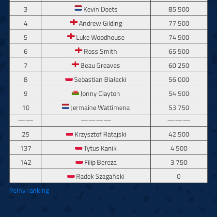
3
Kevin Doets
85 500
4
Andrew Gilding
77 500
5
Luke Woodhouse
74 500
6
Ross Smith
65 500
7
Beau Greaves
60 250
8
Sebastian Białecki
56 000
9
Jonny Clayton
54 500
10
Jermaine Wattimena
53 750
——
————
———
25
Krzysztof Ratajski
42 500
137
Tytus Kanik
4 500
142
Filip Bereza
3 750
Radek Szagański
0
Pełny ranking