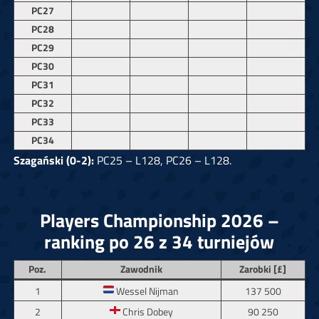
PC27
PC28
PC29
PC30
PC31
PC32
PC33
PC34
Szagański (0-2):
PC25 – L128, PC26 – L128.
Players Championship 2026 –
ranking po 26 z 34 turniejów
Poz.
Zawodnik
Zarobki [£]
1
Wessel Nijman
137 500
2
Chris Dobey
90 250