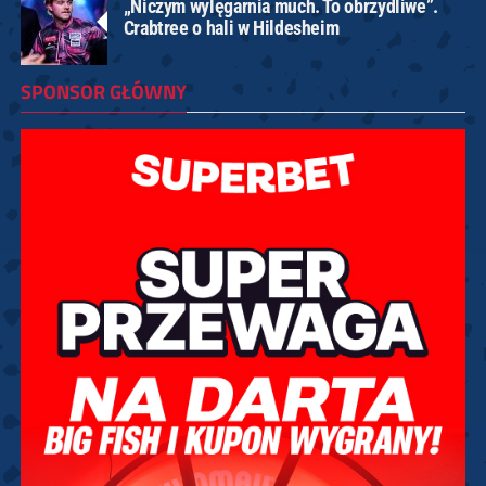
„Niczym wylęgarnia much. To obrzydliwe”.
Crabtree o hali w Hildesheim
SPONSOR GŁÓWNY