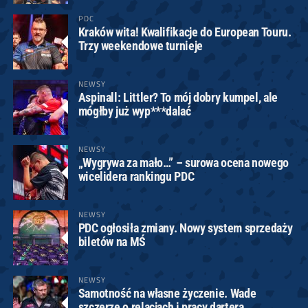
PDC
Kraków wita! Kwalifikacje do European Touru.
Trzy weekendowe turnieje
NEWSY
Aspinall: Littler? To mój dobry kumpel, ale
mógłby już wyp***dalać
NEWSY
„Wygrywa za mało…” – surowa ocena nowego
wicelidera rankingu PDC
NEWSY
PDC ogłosiła zmiany. Nowy system sprzedaży
biletów na MŚ
NEWSY
Samotność na własne życzenie. Wade
szczerze o relacjach i pracy dartera