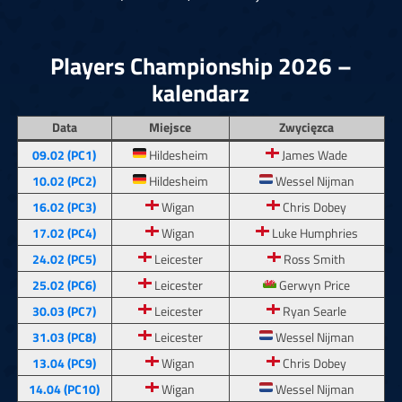
Players Championship 2026 –
kalendarz
Data
Miejsce
Zwycięzca
09.02 (PC1)
Hildesheim
James Wade
10.02 (PC2)
Hildesheim
Wessel Nijman
16.02 (PC3)
Wigan
Chris Dobey
17.02 (PC4)
Wigan
Luke Humphries
24.02 (PC5)
Leicester
Ross Smith
25.02 (PC6)
Leicester
Gerwyn Price
30.03 (PC7)
Leicester
Ryan Searle
31.03 (PC8)
Leicester
Wessel Nijman
13.04 (PC9)
Wigan
Chris Dobey
14.04 (PC10)
Wigan
Wessel Nijman