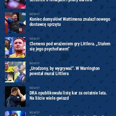
NEWSY
Koniec domysłów! Wattimena znalazł nowego
dostawcę sprzętu
NEWSY
Clemens pod wrażeniem gry Littlera. „Stałem
się jego psychofanem”
NEWSY
„Urodzony, by wygrywać”. W Warrington
powstał mural Littlera
NEWSY
DRA opublikowała listę kar za ostatnie lata.
Na liście wiele gwiazd
NEWSY