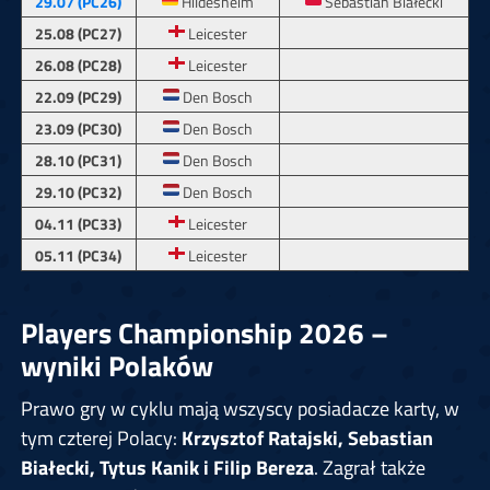
29.07 (PC26)
Hildesheim
Sebastian Białecki
25.08 (PC27)
Leicester
26.08 (PC28)
Leicester
22.09 (PC29)
Den Bosch
23.09 (PC30)
Den Bosch
28.10 (PC31)
Den Bosch
29.10 (PC32)
Den Bosch
04.11 (PC33)
Leicester
05.11 (PC34)
Leicester
Players Championship 2026 –
wyniki Polaków
Prawo gry w cyklu mają wszyscy posiadacze karty, w
tym czterej Polacy:
Krzysztof Ratajski, Sebastian
Białecki, Tytus Kanik i Filip Bereza
. Zagrał także