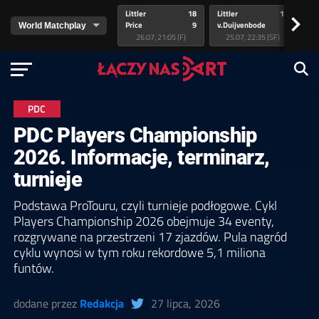
Littler
18
Littler
17
Pr
>
Price
9
v.Duijvenbode
5
va
26.07, 21:05 (F)
25.07, 22:35 (SF)
PDC
PDC Players Championship
2026. Informacje, terminarz,
turnieje
Podstawa ProTouru, czyli turnieje podłogowe. Cykl
Players Championship 2026 obejmuje 34 eventy,
rozgrywane na przestrzeni 17 zjazdów. Pula nagród
cyklu wynosi w tym roku rekordowe 5,1 miliona
funtów.
dodane przez
Redakcja
27 lipca, 2026