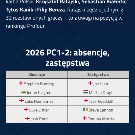
kart z Polski:
Krzysztof Ratajski, Sebastian Białecki,
Tytus Kanik i Filip Bereza
. Ratajski będzie jednym z
32 rozstawionych graczy – to z uwagi na pozycję w
rankingu ProTour.
2026 PC1-2: absencje,
zastępstwa
Absencje
Zastępstwa
Stephen Bunting
Joe Hunt
Jonny Clayton
Martijn Dragt
Luke Humphries
Jack Tweddell
Luke Littler
Steve Lennon
Josh Rock
Tommy Morris