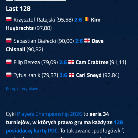
Last 128
Krzysztof Ratajski (95,58)
2:6
Kim
Huybrechts
(97,88)
Sebastian Białecki (90,00)
2:6
Dave
Chisnall
(90,82)
Filip Bereza (79,09)
2:6
Cam Crabtree
(91,11)
Tytus Kanik (79,37)
2:6
Carl Sneyd
(92,84)
Komplet wyników
Cykl
Players Championship 2026
to
seria 34
turniejów, w których prawo gry ma każdy ze
128
posiadaczy karty PDC
. To tak zwane „podłogówki”,