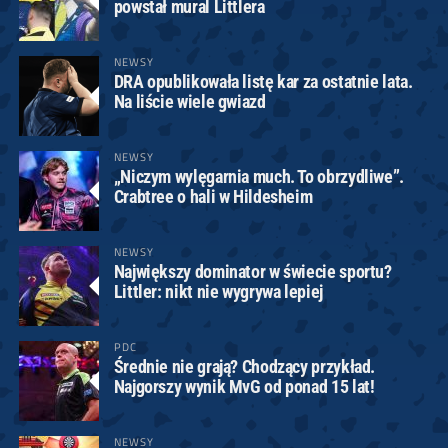
powstał mural Littlera
NEWSY
DRA opublikowała listę kar za ostatnie lata.
Na liście wiele gwiazd
NEWSY
„Niczym wylęgarnia much. To obrzydliwe”.
Crabtree o hali w Hildesheim
NEWSY
Największy dominator w świecie sportu?
Littler: nikt nie wygrywa lepiej
PDC
Średnie nie grają? Chodzący przykład.
Najgorszy wynik MvG od ponad 15 lat!
NEWSY