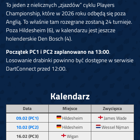
To jeden z nielicznych „zjazdów” cyklu Players
Championship, które w 2026 roku odbędą się poza
Anglią. To właśnie tam rozegrane zostaną 24 turnieje.
Poza Hildesheim (6), w kalendarzu jest jeszcze
holenderskie Den Bosch (4).
Początek PC1 i PC2 zaplanowano na 13:00
.
Losowanie drabinki powinno być dostępne w serwisie
DartConnect przed 12:00.
Kalendarz
Data
Miejsce
Zwycięzca
09.02 (PC1)
Hildesheim
James Wade
10.02 (PC2)
Hildesheim
Wessel Nijman
16.02 (PC3)
Wigan