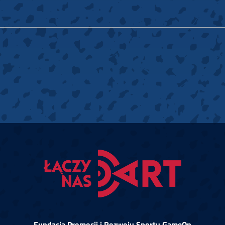
Fundacja Promocji i Rozwoju Sportu GameOn