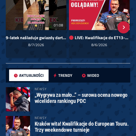
01:08
00:00
9-latek naśladuje gwiazdy darta!
LIVE: Kwalifikacje do ET13-14 dla Europy Wschodniej
Sk
8/7/2026
8/6/2026
AKTUALNOŚCI
TRENDY
WIDEO
NEWSY
„Wygrywa za mało…” – surowa ocena nowego
wicelidera rankingu PDC
NEWSY
Kraków wita! Kwalifikacje do European Touru.
Trzy weekendowe turnieje