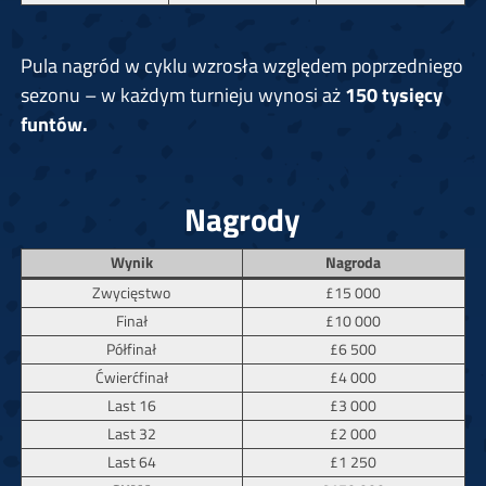
Pula nagród w cyklu wzrosła względem poprzedniego
sezonu – w każdym turnieju wynosi aż
150 tysięcy
funtów.
Nagrody
Wynik
Nagroda
Zwycięstwo
£15 000
Finał
£10 000
Półfinał
£6 500
Ćwierćfinał
£4 000
Last 16
£3 000
Last 32
£2 000
Last 64
£1 250