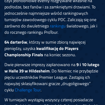
czyli jednodniowe eventy rozgrywane właśnie na
podłodze, bez fanów i za zamkniętymi drzwiami. To
jednocześnie najmniejsze wśród rankingowych
turniejów zawodowego cyklu PDC. Zaliczają się one
zarówno do dwuletniego
rankingu
światowego, jak i
do rocznego rankingu ProTour.
64 darterów
, którzy w sumie zbiorą najwięcej
pieniędzy, uzyska
kwalifikację do Players
Championship Finals
na koniec sezonu.
Dwie pierwsze imprezy zaplanowano na
9 i 10 lutego
w Halle 39 w Hildesheim
. Do Niemiec nie przybędzie
pięciu uczestników Premier League. Zastąpią ich
najwyżej sklasyfikowani gracze „drugoligowego”
cyklu
Challenge Tour
.
W turniejach wystąpią wszyscy czterej posiadacze