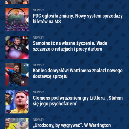
NEWSY
PDC ogłosiła zmiany. Nowy system sprzedaży
biletów na MŚ
NEWSY
Samotność na własne życzenie. Wade
szczerze o relacjach i pracy dartera
NEWSY
Koniec domysłów! Wattimena znalazł nowego
dostawcę sprzętu
NEWSY
Clemens pod wrażeniem gry Littlera. „Stałem
się jego psychofanem”
NEWSY
„Urodzony, by wygrywać”. W Warrington