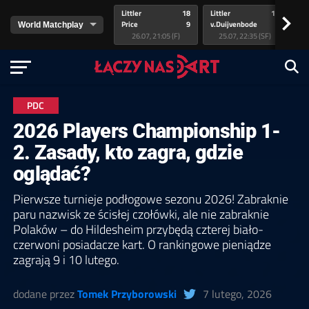
Littler
18
Littler
17
Pr
>
Price
9
v.Duijvenbode
5
va
26.07, 21:05 (F)
25.07, 22:35 (SF)
PDC
2026 Players Championship 1-
2. Zasady, kto zagra, gdzie
oglądać?
Pierwsze turnieje podłogowe sezonu 2026! Zabraknie
paru nazwisk ze ścisłej czołówki, ale nie zabraknie
Polaków – do Hildesheim przybędą czterej biało-
czerwoni posiadacze kart. O rankingowe pieniądze
zagrają 9 i 10 lutego.
dodane przez
Tomek Przyborowski
7 lutego, 2026