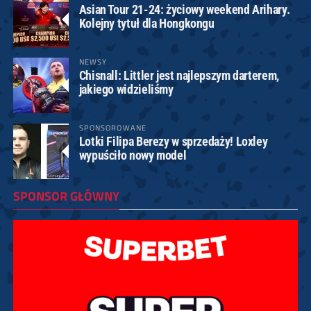
Asian Tour 21-24: życiowy weekend Arihary.
Kolejny tytuł dla Hongkongu
NEWSY
Chisnall: Littler jest najlepszym darterem,
jakiego widzieliśmy
SPONSOROWANE
Lotki Filipa Berezy w sprzedaży! Loxley
wypuściło nowy model
SPONSOR GŁÓWNY