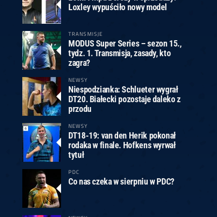
Loxley wypuściło nowy model
TRANSMISJE
MODUS Super Series – sezon 15.,
tydz. 1. Transmisja, zasady, kto
zagra?
NEWSY
Niespodzianka: Schlueter wygrał
DT20. Białecki pozostaje daleko z
przodu
NEWSY
DT18-19: van den Herik pokonał
rodaka w finale. Hofkens wyrwał
tytuł
PDC
Co nas czeka w sierpniu w PDC?