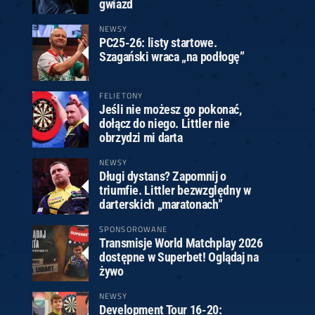
gwiazd
NEWSY
PC25-26: listy startowe.
Szagański wraca „na podłogę”
FELIETONY
Jeśli nie możesz go pokonać,
dołącz do niego. Littler nie
obrzydzi mi darta
NEWSY
Długi dystans? Zapomnij o
triumfie. Littler bezwzględny w
darterskich „maratonach”
SPONSOROWANE
Transmisje World Matchplay 2026
dostępne w Superbet! Oglądaj na
żywo
NEWSY
Development Tour 16-20: