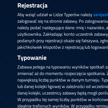
Springer
6
Doets
Rejestracja
Labanauskas
2
Gruellich
10.07, 22:00 (R1)
10.07, 21:30 (R1
Aby wziąć udział w Lidze Typerów należy
zarejes
Wenig
2
Mansell
zalogować się na stronie zabawy. Po zalogowaniu
Brooks
6
Smejda
należy podać następujące dane: imię i nazwisko,
10.07, 16:00 (R1)
10.07, 15:30 (R1
użytkownika. Zakładając konto uczestnik zabawy a
podanych przy rejestracji okaże się fałszywa, zgł
jakichkolwiek kłopotów z rejestracją lub logowan
Typowanie
Zabawa polega na typowaniu wyników spotkań z
zmieniać aż do momentu rozpoczęcia spotkania. 
największą liczbę punktów w danym turnieju. Ty
lub danej kolejki ligowej w zależności od wcześn
danej kolejki, uczestnicy zabawy będą mogli poró
W przypadku tej samej liczby punktów w końcowej
idealnie trafionych wyników. W przypadku remis