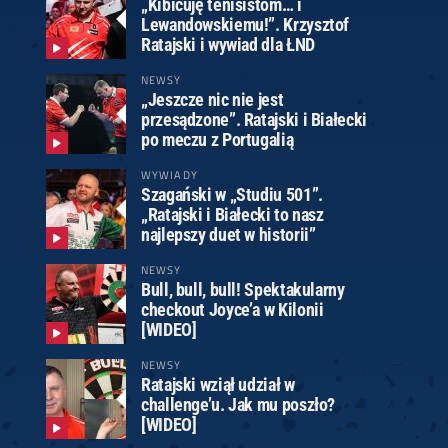
„Kibicuję tenisistom… i
Lewandowskiemu!”. Krzysztof
Ratajski i wywiad dla ŁND
NEWSY
„Jeszcze nic nie jest
przesądzone”. Ratajski i Białecki
po meczu z Portugalią
WYWIADY
Szagański w „Studiu 501”.
„Ratajski i Białecki to nasz
najlepszy duet w historii”
NEWSY
Bull, bull, bull! Spektakularny
checkout Joyce’a w Kilonii
[WIDEO]
NEWSY
Ratajski wziął udział w
challenge’u. Jak mu poszło?
[WIDEO]