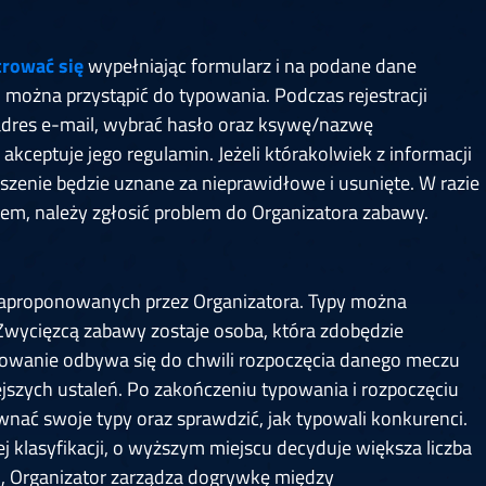
6
Cullen
6
Cross
3
O'Connor
5
Gur
4
Manby
4
Hopp
6
Białecki
6
Kui
)
10.07, 21:00 (R1)
10.07, 20:30 (R1)
10.07, 20:00 (R1)
1
trować się
wypełniając formularz i na podane dane
6
Menzies
5
Gilding
5
Vandenbogaerde
2
Sed
 można przystąpić do typowania. Podczas rejestracji
1
Schmidt
6
Owen
6
Horvat
6
Grif
 adres e-mail, wybrać hasło oraz ksywę/nazwę
)
10.07, 15:00 (R1)
10.07, 14:30 (R1)
10.07, 14:00 (R1)
1
kceptuje jego regulamin. Jeżeli którakolwiek z informacji
oszenie będzie uznane za nieprawidłowe i usunięte. W razie
iem, należy zgłosić problem do Organizatora zabawy.
aproponowanych przez Organizatora. Typy można
Zwycięzcą zabawy zostaje osoba, która zdobędzie
powanie odbywa się do chwili rozpoczęcia danego meczu
iejszych ustaleń. Po zakończeniu typowania i rozpoczęciu
wnać swoje typy oraz sprawdzić, jak typowali konkurenci.
 klasyfikacji, o wyższym miejscu decyduje większa liczba
u, Organizator zarządza dogrywkę między