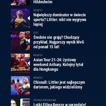
ney
3
Huybrechts
6
v.Duijvenbode
6
Hildesheim
venhoven
6
S. Price
1
v.d.Weerd
3
0.07, 19:30 (R1)
10.07, 19:00 (R1)
10.07, 16:30 (R1)
NEWSY
Największy dominator w świecie
lacek
6
Joyce
6
sportu? Littler: nikt nie wygrywa
fin
5
Varila
1
lepiej
0.07, 13:30 (R1)
10.07, 13:00 (R1)
PDC
Średnie nie grają? Chodzący
przykład. Najgorszy wynik MvG
od ponad 15 lat!
NEWSY
Asian Tour 21-24: życiowy
weekend Arihary. Kolejny tytuł
dla Hongkongu
NEWSY
Chisnall: Littler jest najlepszym
darterem, jakiego widzieliśmy
SPONSOROWANE
Lotki Filipa Berezy w sprzedaży!