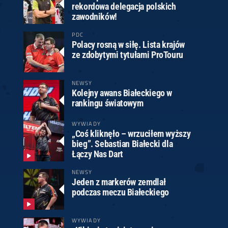
rekordowa delegacja polskich
zawodników!
PDC
Polacy rosną w siłę. Lista krajów
ze zdobytymi tytułami ProTouru
NEWSY
Kolejny awans Białeckiego w
rankingu światowym
WYWIADY
„Coś kliknęło – wrzuciłem wyższy
bieg”. Sebastian Białecki dla
Łączy Nas Dart
NEWSY
Jeden z markerów zemdlał
podczas meczu Białeckiego
WYWIADY