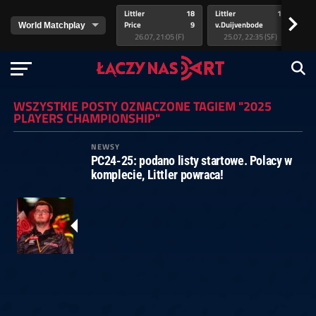
Littler
18
Littler
17
Pr
>
Price
9
v.Duijvenbode
5
va
26.07, 21:05 (F)
25.07, 22:35 (SF)
WSZYSTKIE POSTY OZNACZONE TAGIEM "2025
PLAYERS CHAMPIONSHIP"
NEWSY
PC24-25: podano listy startowe. Polacy w
komplecie, Littler powraca!