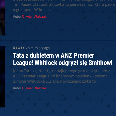
Tim Pusey. Dla Australijczyka to pierwsza noc, która padła
jego łupem. W finale...
Autor
Oliwier Walczak
NEWSY
/ 9 miesięcy ago
Tata z dubletem w ANZ Premier
League! Whitlock odgryzł się Smithowi
Jonny Tata zgarnął tytuł najlepszego gracza piątej nocy
ANZ Premier League. W finałowym pojedynku pokonał
Simona Whitlocka 5:2. Dla Nowozelandczyka to...
Autor
Oliwier Walczak