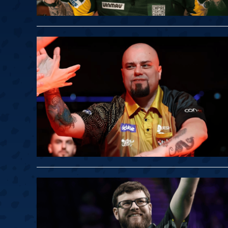
Springer
6
Doets
Labanauskas
2
Gruellich
10.07, 22:00 (R1)
10.07, 21:30 (R1
Wenig
2
Mansell
Brooks
6
Smejda
10.07, 16:00 (R1)
10.07, 15:30 (R1