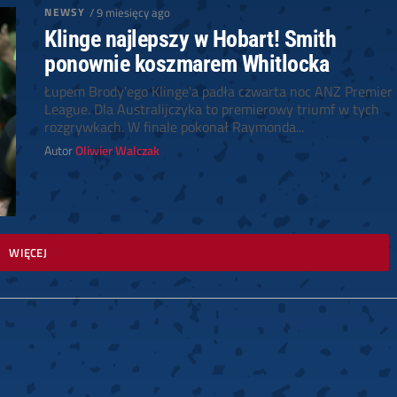
NEWSY
/ 9 miesięcy ago
Klinge najlepszy w Hobart! Smith
ponownie koszmarem Whitlocka
Łupem Brody'ego Klinge'a padła czwarta noc ANZ Premier
League. Dla Australijczyka to premierowy triumf w tych
rozgrywkach. W finale pokonał Raymonda...
Autor
Oliwier Walczak
WIĘCEJ