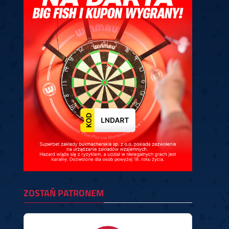
ney
3
Huybrechts
6
v.Duijvenbode
6
venhoven
6
S. Price
1
v.d.Weerd
3
0.07, 19:30 (R1)
10.07, 19:00 (R1)
10.07, 16:30 (R1)
lacek
6
Joyce
6
fin
5
Varila
1
0.07, 13:30 (R1)
10.07, 13:00 (R1)
ZOSTAŃ PATRONEM