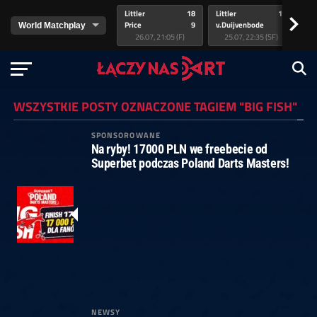
Littler
18
Littler
17
Pr
>
Price
9
v.Duijvenbode
5
va
26.07, 21:05 (F)
25.07, 22:35 (SF)
WSZYSTKIE POSTY OZNACZONE TAGIEM "BIG FISH"
SPONSOROWANE
Na ryby! 17000 PLN we freebecie od
Superbet podczas Poland Darts Masters!
NEWSY