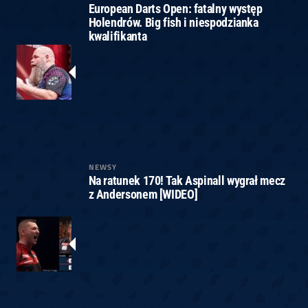
European Darts Open: fatalny występ
Holendrów. Big fish i niespodzianka
kwalifikanta
NEWSY
Na ratunek 170! Tak Aspinall wygrał mecz
z Andersonem [WIDEO]