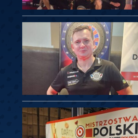
Springer
6
Doets
Labanauskas
2
Gruellich
10.07, 22:00 (R1)
10.07, 21:30 (R1
Wenig
2
Mansell
Brooks
6
Smejda
10.07, 16:00 (R1)
10.07, 15:30 (R1