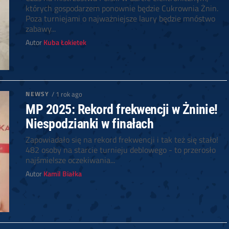
których gospodarzem ponownie będzie Cukrownia Żnin.
Poza turniejami o najważniejsze laury będzie mnóstwo
zabawy...
Autor
Kuba Łokietek
NEWSY
/ 1 rok ago
MP 2025: Rekord frekwencji w Żninie!
Niespodzianki w finałach
Zapowiadało się na rekord frekwencji i tak też się stało!
482 osoby na starcie turnieju deblowego - to przerosło
najśmielsze oczekiwania...
Autor
Kamil Białka