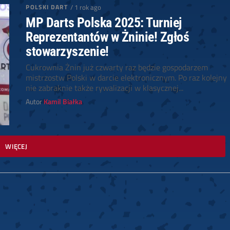
POLSKI DART
/ 1 rok ago
MP Darts Polska 2025: Turniej
Reprezentantów w Żninie! Zgłoś
stowarzyszenie!
Cukrownia Żnin już czwarty raz będzie gospodarzem
mistrzostw Polski w darcie elektronicznym. Po raz kolejny
nie zabraknie także rywalizacji w klasycznej...
Autor
Kamil Białka
WIĘCEJ