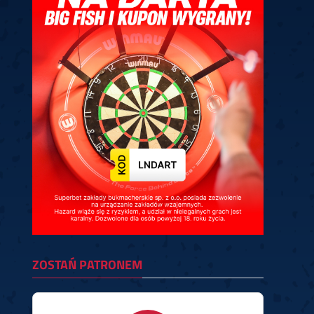
ney
3
Huybrechts
6
v.Duijvenbode
6
venhoven
6
S. Price
1
v.d.Weerd
3
0.07, 19:30 (R1)
10.07, 19:00 (R1)
10.07, 16:30 (R1)
lacek
6
Joyce
6
fin
5
Varila
1
0.07, 13:30 (R1)
10.07, 13:00 (R1)
ZOSTAŃ PATRONEM