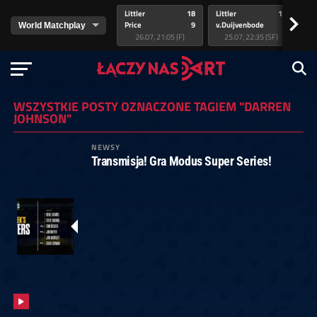
Littler
18
Littler
17
Pr
>
Price
9
v.Duijvenbode
5
va
26.07, 21:05 (F)
25.07, 22:35 (SF)
WSZYSTKIE POSTY OZNACZONE TAGIEM "DARREN
JOHNSON"
NEWSY
Transmisja! Gra Modus Super Series!