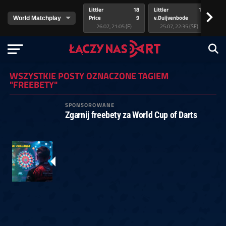
Littler
18
Littler
17
Pr
>
Price
9
v.Duijvenbode
5
va
26.07, 21:05 (F)
25.07, 22:35 (SF)
WSZYSTKIE POSTY OZNACZONE TAGIEM
"FREEBETY"
SPONSOROWANE
Zgarnij freebety za World Cup of Darts