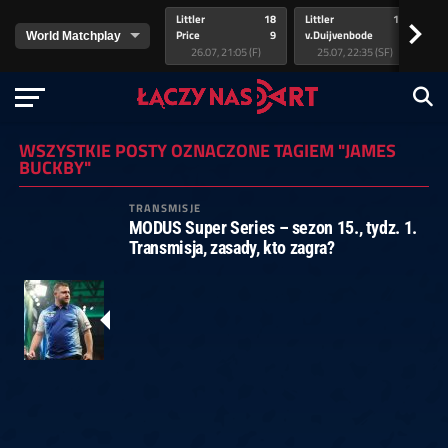
Littler
18
Littler
17
Pr
>
Price
9
v.Duijvenbode
5
va
26.07, 21:05 (F)
25.07, 22:35 (SF)
WSZYSTKIE POSTY OZNACZONE TAGIEM "JAMES
BUCKBY"
TRANSMISJE
MODUS Super Series – sezon 15., tydz. 1.
Transmisja, zasady, kto zagra?