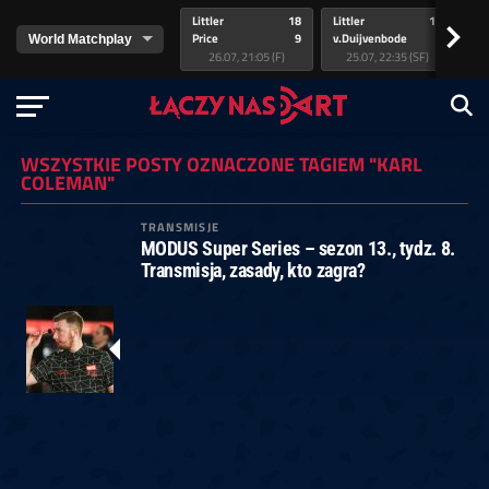
Littler
18
Littler
17
Pr
>
Price
9
v.Duijvenbode
5
va
26.07, 21:05 (F)
25.07, 22:35 (SF)
WSZYSTKIE POSTY OZNACZONE TAGIEM "KARL
COLEMAN"
TRANSMISJE
MODUS Super Series – sezon 13., tydz. 8.
Transmisja, zasady, kto zagra?