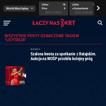
Littler
18
Littler
17
Pr
>
Price
9
v.Duijvenbode
5
va
26.07, 21:05 (F)
25.07, 22:35 (SF)
WSZYSTKIE POSTY OZNACZONE TAGIEM
"LICYTACJA"
NEWSY
Szalona kwota za spotkanie z Ratajskim.
Aukcja na WOŚP przebiła kolejny próg