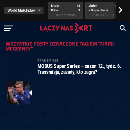
Littler
18
Littler
17
Pr
>
Price
9
v.Duijvenbode
5
va
26.07, 21:05 (F)
25.07, 22:35 (SF)
WSZYSTKIE POSTY OZNACZONE TAGIEM "MARK
MCGEENEY"
TRANSMISJE
MODUS Super Series – sezon 12., tydz. 6.
Transmisja, zasady, kto zagra?