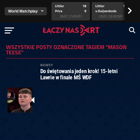
Littler
18
Littler
17
Pr
>
Price
9
v.Duijvenbode
5
va
26.07, 21:05 (F)
25.07, 22:35 (SF)
WSZYSTKIE POSTY OZNACZONE TAGIEM "MASON
TEESE"
NEWSY
Do świętowania jeden krok! 15-letni
Lawrie w finale MŚ WDF