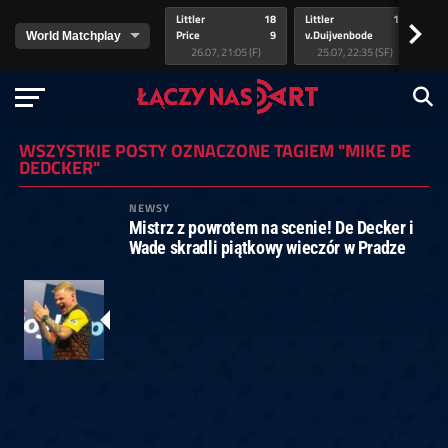
Littler
18
Littler
17
Pr
>
Price
9
v.Duijvenbode
5
va
26.07, 21:05 (F)
25.07, 22:35 (SF)
WSZYSTKIE POSTY OZNACZONE TAGIEM "MIKE DE
DEDCKER"
NEWSY
Mistrz z powrotem na scenie! De Decker i
Wade skradli piątkowy wieczór w Pradze