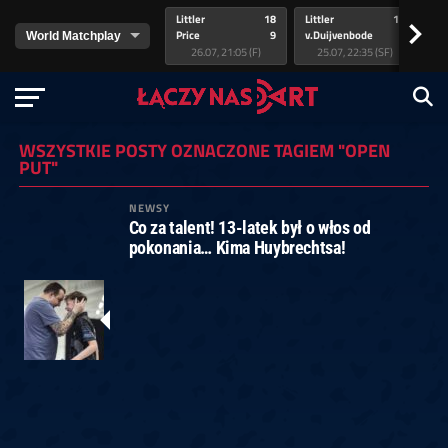
Littler
18
Littler
17
Pr
>
Price
9
v.Duijvenbode
5
va
26.07, 21:05 (F)
25.07, 22:35 (SF)
WSZYSTKIE POSTY OZNACZONE TAGIEM "OPEN
PUT"
NEWSY
Co za talent! 13-latek był o włos od
pokonania… Kima Huybrechtsa!