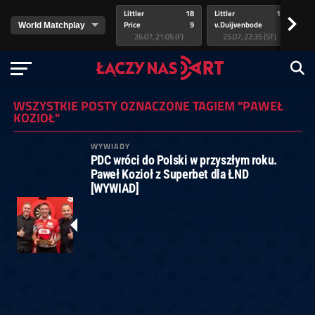
Littler
18
Littler
17
Pr
>
Price
9
v.Duijvenbode
5
va
26.07, 21:05 (F)
25.07, 22:35 (SF)
WSZYSTKIE POSTY OZNACZONE TAGIEM "PAWEŁ
KOZIOŁ"
WYWIADY
PDC wróci do Polski w przyszłym roku.
Paweł Kozioł z Superbet dla ŁND
[WYWIAD]