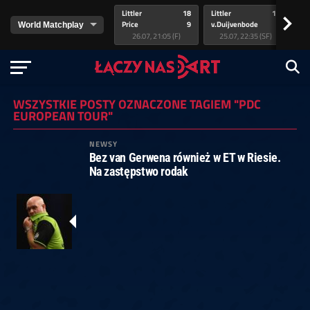
Littler
18
Littler
17
Pr
>
Price
9
v.Duijvenbode
5
va
26.07, 21:05 (F)
25.07, 22:35 (SF)
WSZYSTKIE POSTY OZNACZONE TAGIEM "PDC
EUROPEAN TOUR"
NEWSY
Bez van Gerwena również w ET w Riesie.
Na zastępstwo rodak