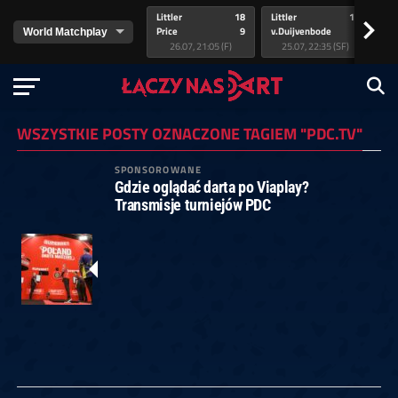
Littler
18
Littler
17
Pr
>
Price
9
v.Duijvenbode
5
va
26.07, 21:05 (F)
25.07, 22:35 (SF)
WSZYSTKIE POSTY OZNACZONE TAGIEM "PDC.TV"
SPONSOROWANE
Gdzie oglądać darta po Viaplay?
Transmisje turniejów PDC