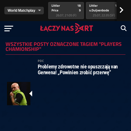
Littler
18
Littler
17
Pr
>
Price
9
v.Duijvenbode
5
va
26.07, 21:05 (F)
25.07, 22:35 (SF)
WSZYSTKIE POSTY OZNACZONE TAGIEM "PLAYERS
CHAMIONSHIP"
PDC
Problemy zdrowotne nie opuszczają van
Gerwena! „Powinien zrobić przerwę”