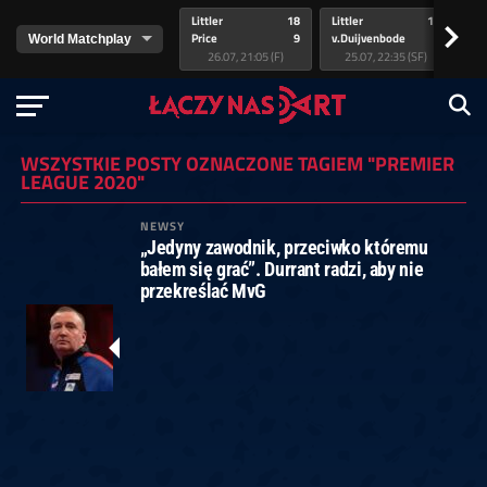
Littler
18
Littler
17
Pr
>
Price
9
v.Duijvenbode
5
va
26.07, 21:05 (F)
25.07, 22:35 (SF)
WSZYSTKIE POSTY OZNACZONE TAGIEM "PREMIER
LEAGUE 2020"
NEWSY
„Jedyny zawodnik, przeciwko któremu
bałem się grać”. Durrant radzi, aby nie
przekreślać MvG