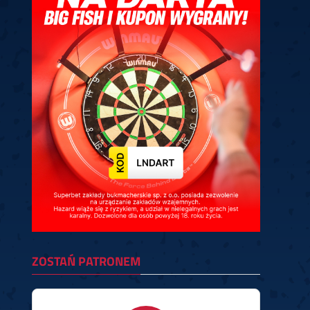
ney
3
Huybrechts
6
v.Duijvenbode
6
venhoven
6
S. Price
1
v.d.Weerd
3
0.07, 19:30 (R1)
10.07, 19:00 (R1)
10.07, 16:30 (R1)
lacek
6
Joyce
6
fin
5
Varila
1
0.07, 13:30 (R1)
10.07, 13:00 (R1)
ZOSTAŃ PATRONEM