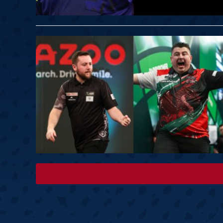
Springer
6
Doets
Labanauskas
2
Gruellich
10.07, 22:00 (R1)
10.07, 21:30 (R1
Wenig
2
Mansell
Brooks
6
Smejda
10.07, 16:00 (R1)
10.07, 15:30 (R1