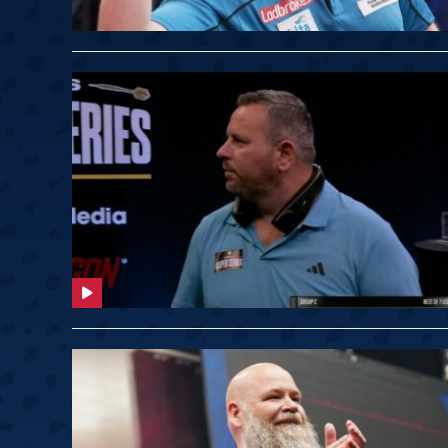
Springer
6
Doets
Labanauskas
2
Gruellich
10.07, 22:00 (R1)
10.07, 21:30 (R1
Wenig
2
Mansell
Brooks
6
Smejda
10.07, 16:00 (R1)
10.07, 15:30 (R1