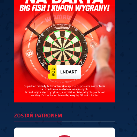
ney
3
Huybrechts
6
v.Duijvenbode
6
venhoven
6
S. Price
1
v.d.Weerd
3
0.07, 19:30 (R1)
10.07, 19:00 (R1)
10.07, 16:30 (R1)
lacek
6
Joyce
6
fin
5
Varila
1
0.07, 13:30 (R1)
10.07, 13:00 (R1)
ZOSTAŃ PATRONEM