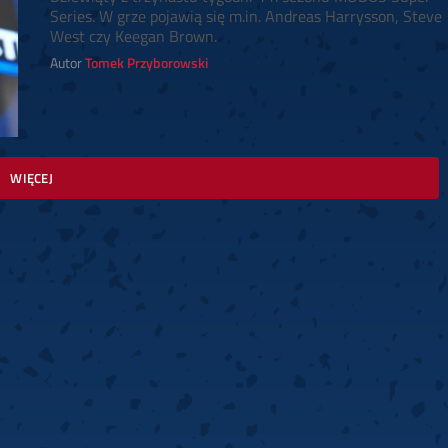
Series. W grze pojawią się m.in. Andreas Harrysson, Steve
West czy Keegan Brown.
Autor
Tomek Przyborowski
WIĘCEJ