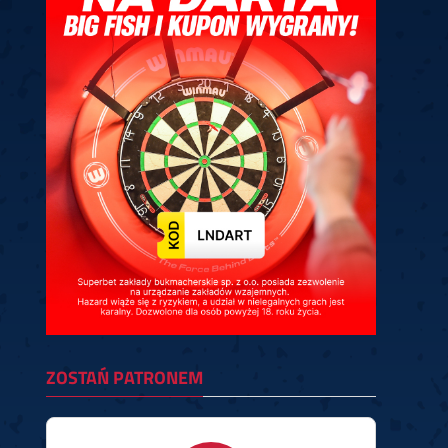
ney
3
Huybrechts
6
v.Duijvenbode
6
venhoven
6
S. Price
1
v.d.Weerd
3
0.07, 19:30 (R1)
10.07, 19:00 (R1)
10.07, 16:30 (R1)
lacek
6
Joyce
6
fin
5
Varila
1
0.07, 13:30 (R1)
10.07, 13:00 (R1)
ZOSTAŃ PATRONEM