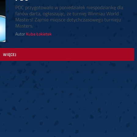
PDC przygotowało w poniedziałek niespodziankę dla
fanów darta, ogłaszając, że turniej Winmau World
Masters! Zajmie miejsce dotychczasowego turnieju
Masters.
Autor
Kuba Łokietek
WIĘCEJ