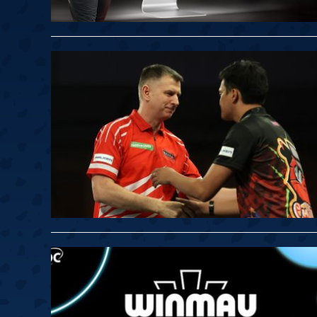
Springer
6
Doets
Labanauskas
2
Gruellich
10.07, 22:00 (R1)
10.07, 21:30 (R1
Wenig
2
Mansell
Brooks
6
Smejda
10.07, 16:00 (R1)
10.07, 15:30 (R1