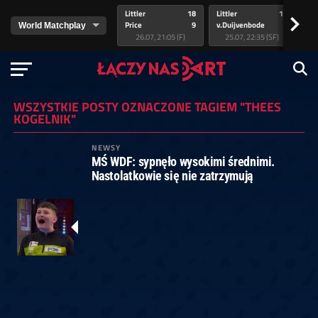
Littler
18
Littler
17
Pr
>
Price
9
v.Duijvenbode
5
va
26.07, 21:05 (F)
25.07, 22:35 (SF)
WSZYSTKIE POSTY OZNACZONE TAGIEM "THEES
KOGELNIK"
NEWSY
MŚ WDF: sypnęło wysokimi średnimi.
Nastolatkowie się nie zatrzymują