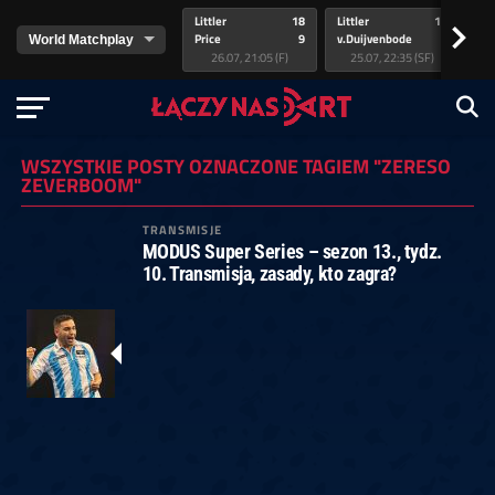
Littler
18
Littler
17
Pr
>
Price
9
v.Duijvenbode
5
va
26.07, 21:05 (F)
25.07, 22:35 (SF)
WSZYSTKIE POSTY OZNACZONE TAGIEM "ZERESO
ZEVERBOOM"
TRANSMISJE
MODUS Super Series – sezon 13., tydz.
10. Transmisja, zasady, kto zagra?