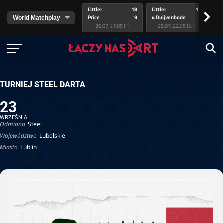
Littler
18
Littler
17
Pr
>
Price
9
v.Duijvenbode
5
va
26.07, 21:05 (F)
25.07, 22:35 (SF)
TURNIEJ STEEL DARTA
23
WRZEŚNIA
Odmiana
Steel
Województwo
Lubelskie
Miasto
Lublin