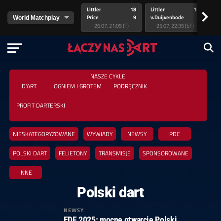
Littler
18
Littler
17
Pr
>
Price
9
v.Duijvenbode
5
va
26.07, 21:05 (F)
25.07, 22:35 (SF)
NASZE CYKLE
D'ART
OGNIEM I GROTEM
PODRĘCZNIK
PROFIT DARTERSKI
NIESKATEGORYZOWANE
WYWIADY
NEWSY
PDC
POLSKI DART
FELIETONY
TRANSMISJE
SPONSOROWANE
INNE
Polski dart
NEWSY
EDF 2025: mocne otwarcie Polski.