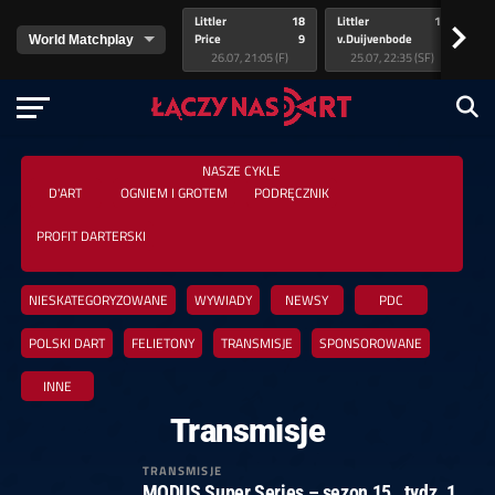
Littler
18
Littler
17
Pr
>
Price
9
v.Duijvenbode
5
va
26.07, 21:05 (F)
25.07, 22:35 (SF)
NASZE CYKLE
D'ART
OGNIEM I GROTEM
PODRĘCZNIK
PROFIT DARTERSKI
NIESKATEGORYZOWANE
WYWIADY
NEWSY
PDC
POLSKI DART
FELIETONY
TRANSMISJE
SPONSOROWANE
INNE
Transmisje
TRANSMISJE
MODUS Super Series – sezon 15., tydz. 1.