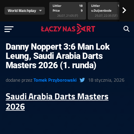
Littler
18
Littler
17
Pr
>
Price
9
v.Duijvenbode
5
va
26.07, 21:05 (F)
25.07, 22:35 (SF)
Danny Noppert 3:6 Man Lok
Leung, Saudi Arabia Darts
Masters 2026 (1. runda)
dodane przez
Tomek Przyborowski
18 stycznia, 2026
Saudi Arabia Darts Masters
2026