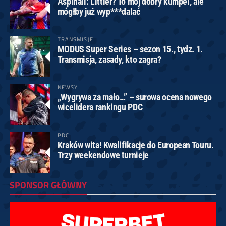
Aspinall: Littler? To mój dobry kumpel, ale
mógłby już wyp***dalać
TRANSMISJE
MODUS Super Series – sezon 15., tydz. 1.
Transmisja, zasady, kto zagra?
NEWSY
„Wygrywa za mało…” – surowa ocena nowego
wicelidera rankingu PDC
PDC
Kraków wita! Kwalifikacje do European Touru.
Trzy weekendowe turnieje
SPONSOR GŁÓWNY