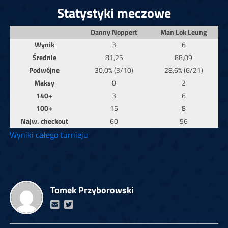
Statystyki meczowe
Danny Noppert
Man Lok Leung
Wynik
3
6
Średnie
81,25
88,09
Podwójne
30,0% (3/10)
28,6% (6/21)
Maksy
0
2
140+
3
6
100+
15
8
Najw. checkout
60
56
Wyniki całego turnieju
Tomek Przyborowski