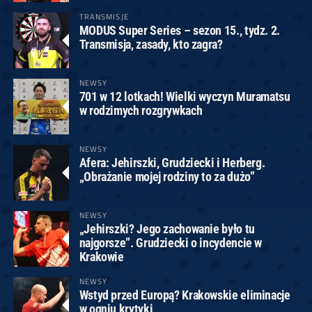
TRANSMISJE
MODUS Super Series – sezon 15., tydz. 2.
Transmisja, zasady, kto zagra?
NEWSY
701 w 12 lotkach! Wielki wyczyn Muramatsu
w rodzimych rozgrywkach
NEWSY
Afera: Jehirszki, Grudziecki i Herberg.
„Obrażanie mojej rodziny to za dużo”
NEWSY
„Jehirszki? Jego zachowanie było tu
najgorsze”. Grudziecki o incydencie w
Krakowie
NEWSY
Wstyd przed Europą? Krakowskie eliminacje
w ogniu krytyki