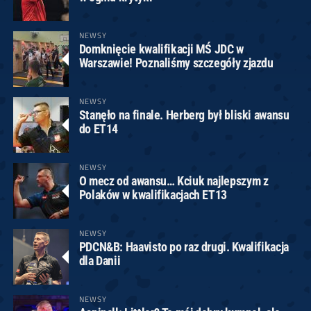
NEWSY
Domknięcie kwalifikacji MŚ JDC w
Warszawie! Poznaliśmy szczegóły zjazdu
NEWSY
Stanęło na finale. Herberg był bliski awansu
do ET14
NEWSY
O mecz od awansu… Kciuk najlepszym z
Polaków w kwalifikacjach ET13
NEWSY
PDCN&B: Haavisto po raz drugi. Kwalifikacja
dla Danii
NEWSY