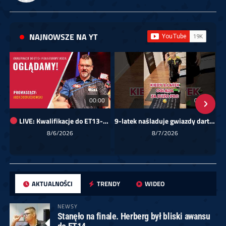
NAJNOWSZE NA YT
00:00
01:08
LIVE: Kwalifikacje do ET13-14 dla Europy Wschodniej
9-latek naśladuje gwiazdy darta!
Sk
8/6/2026
8/7/2026
AKTUALNOŚCI
TRENDY
WIDEO
NEWSY
Stanęło na finale. Herberg był bliski awansu