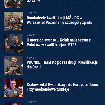
do ET14
NEWSY
Domknięcie kwalifikacji MŚ JDC w
Warszawie! Poznaliśmy szczegóły zjazdu
NEWSY
O mecz od awansu… Kciuk najlepszym z
Polaków w kwalifikacjach ET13
NEWSY
PDCN&B: Haavisto po raz drugi. Kwalifikacja
dla Danii
PDC
Kraków wita! Kwalifikacje do European Touru.
Trzy weekendowe turnieje
NEWSY