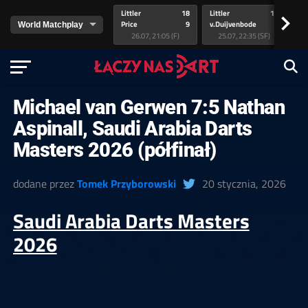
Littler
18
Littler
17
Pr
>
Price
9
v.Duijvenbode
5
va
26.07, 21:05 (F)
25.07, 22:35 (SF)
Michael van Gerwen 7:5 Nathan
Aspinall, Saudi Arabia Darts
Masters 2026 (półfinał)
dodane przez
Tomek Przyborowski
20 stycznia, 2026
Saudi Arabia Darts Masters
2026