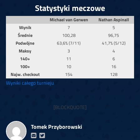
Statystyki meczowe
Michael van Gerwen
Nathan Aspinall
Wynik
7
5
Średnie
100,28
96,75
Podwójne
63,6% (7/11)
41,7% (5/12)
Maksy
3
4
140+
11
6
100+
10
16
Najw. checkout
154
128
Wyniki całego turnieju
[BLOCKQUOTE]
Tomek Przyborowski