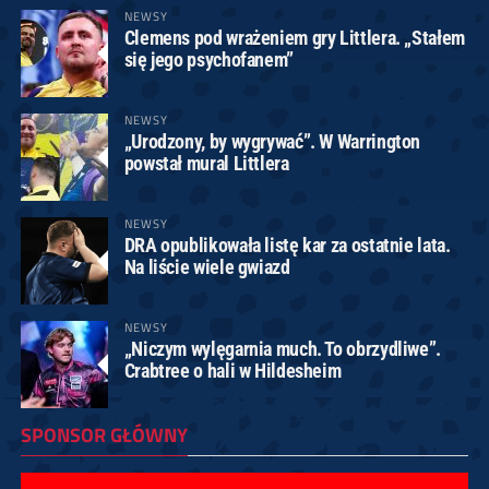
NEWSY
Clemens pod wrażeniem gry Littlera. „Stałem
się jego psychofanem”
NEWSY
„Urodzony, by wygrywać”. W Warrington
powstał mural Littlera
NEWSY
DRA opublikowała listę kar za ostatnie lata.
Na liście wiele gwiazd
NEWSY
„Niczym wylęgarnia much. To obrzydliwe”.
Crabtree o hali w Hildesheim
SPONSOR GŁÓWNY