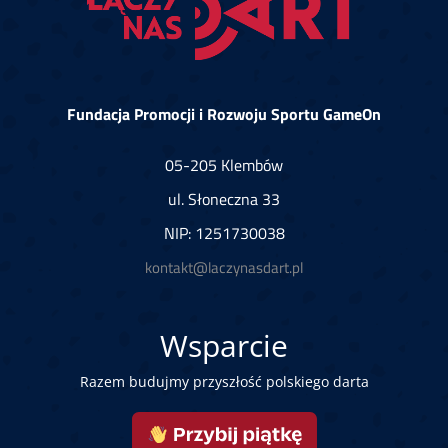
Fundacja Promocji i Rozwoju Sportu GameOn
05-205 Klembów
ul. Słoneczna 33
NIP: 1251730038
kontakt@laczynasdart.pl
Wsparcie
Razem budujmy przyszłość polskiego darta