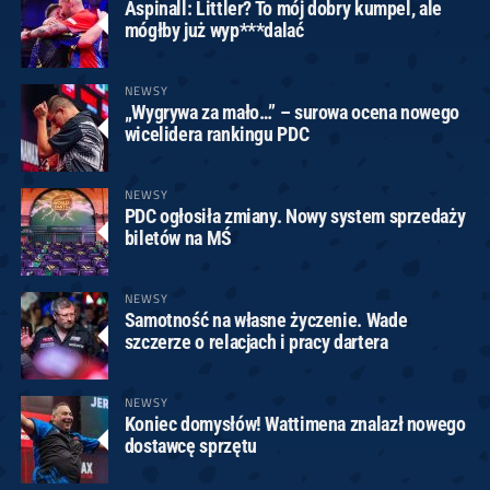
Aspinall: Littler? To mój dobry kumpel, ale
mógłby już wyp***dalać
NEWSY
„Wygrywa za mało…” – surowa ocena nowego
wicelidera rankingu PDC
NEWSY
PDC ogłosiła zmiany. Nowy system sprzedaży
biletów na MŚ
NEWSY
Samotność na własne życzenie. Wade
szczerze o relacjach i pracy dartera
NEWSY
Koniec domysłów! Wattimena znalazł nowego
dostawcę sprzętu