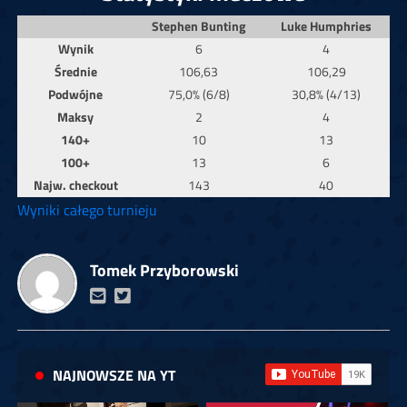
Stephen Bunting
Luke Humphries
Wynik
6
4
Średnie
106,63
106,29
Podwójne
75,0% (6/8)
30,8% (4/13)
Maksy
2
4
140+
10
13
100+
13
6
Najw. checkout
143
40
Wyniki całego turnieju
Tomek Przyborowski
NAJNOWSZE NA YT