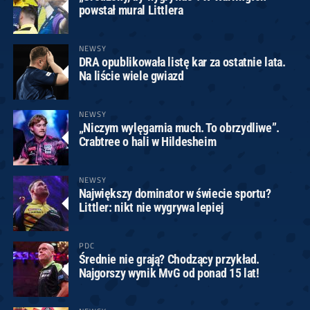
powstał mural Littlera
NEWSY
DRA opublikowała listę kar za ostatnie lata.
Na liście wiele gwiazd
NEWSY
„Niczym wylęgarnia much. To obrzydliwe”.
Crabtree o hali w Hildesheim
NEWSY
Największy dominator w świecie sportu?
Littler: nikt nie wygrywa lepiej
PDC
Średnie nie grają? Chodzący przykład.
Najgorszy wynik MvG od ponad 15 lat!