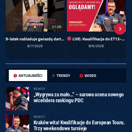
01:08
00:00
9-latek naśladuje gwiazdy darta!
LIVE: Kwalifikacje do ET13-14 dla Europy Wschodniej
Sk
8/7/2026
8/6/2026
AKTUALNOŚCI
TRENDY
WIDEO
NEWSY
„Wygrywa za mało…” – surowa ocena nowego
wicelidera rankingu PDC
NEWSY
Kraków wita! Kwalifikacje do European Touru.
Trzy weekendowe turnieje