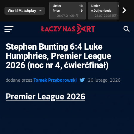
Littler
18
Littler
17
Pr
>
Price
9
v.Duijvenbode
5
va
26.07, 21:05 (F)
25.07, 22:35 (SF)
Stephen Bunting 6:4 Luke
Humphries, Premier League
2026 (noc nr 4, ćwierćfinał)
dodane przez
Tomek Przyborowski
26 lutego, 2026
Premier League 2026