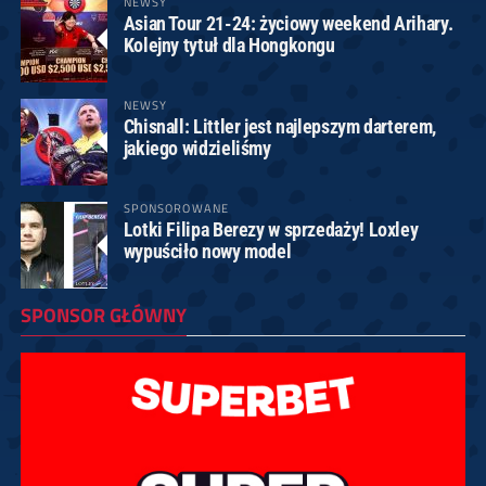
NEWSY
Asian Tour 21-24: życiowy weekend Arihary.
Kolejny tytuł dla Hongkongu
NEWSY
Chisnall: Littler jest najlepszym darterem,
jakiego widzieliśmy
SPONSOROWANE
Lotki Filipa Berezy w sprzedaży! Loxley
wypuściło nowy model
SPONSOR GŁÓWNY