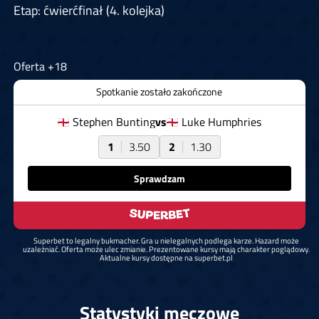
Etap: ćwierćfinał (4. kolejka)
Oferta +18
Spotkanie zostało zakończone
Stephen Bunting
vs
Luke Humphries
1
3.50
2
1.30
Sprawdzam
Superbet to legalny bukmacher. Gra u nielegalnych podlega karze. Hazard może
uzależniać. Oferta może ulec zmianie. Prezentowane kursy mają charakter poglądowy.
Aktualne kursy dostępne na superbet.pl
Statystyki meczowe