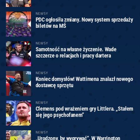
NEWSY
PDC ogłosiła zmiany. Nowy system sprzedaży
biletów na MŚ
NEWSY
Samotność na własne życzenie. Wade
szczerze o relacjach i pracy dartera
NEWSY
Koniec domysłów! Wattimena znalazł nowego
dostawcę sprzętu
NEWSY
Clemens pod wrażeniem gry Littlera. „Stałem
się jego psychofanem”
NEWSY
„Urodzony, by wygrywać”. W Warrington