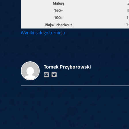
Maksy
140+
100+
1
Najw. checkout
7
Wyniki całego turnieju
Tomek Przyborowski