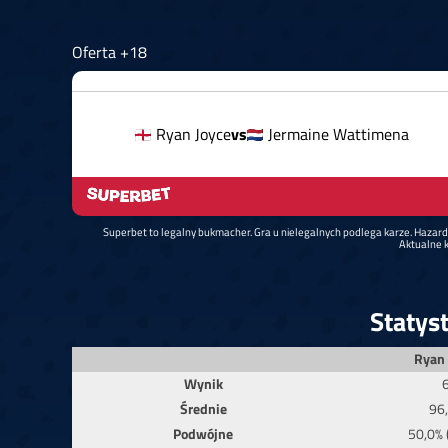
Oferta +18
Ryan Joyce
vs
Jermaine Wattimena
Superbet to legalny bukmacher. Gra u nielegalnych podlega karze. Hazar
Aktualne k
Statys
Ryan 
Wynik
Średnie
96
Podwójne
50,0% 