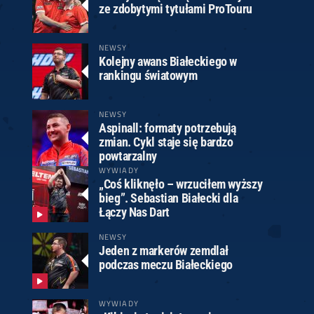
ze zdobytymi tytułami ProTouru
NEWSY
Kolejny awans Białeckiego w
rankingu światowym
NEWSY
Aspinall: formaty potrzebują
zmian. Cykl staje się bardzo
powtarzalny
WYWIADY
„Coś kliknęło – wrzuciłem wyższy
bieg”. Sebastian Białecki dla
Łączy Nas Dart
NEWSY
Jeden z markerów zemdlał
podczas meczu Białeckiego
WYWIADY