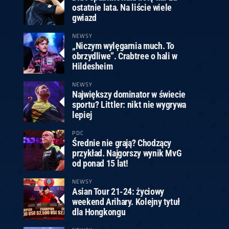
ostatnie lata. Na liście wiele
gwiazd
NEWSY
„Niczym wylęgarnia much. To
obrzydliwe”. Crabtree o hali w
Hildesheim
NEWSY
Największy dominator w świecie
sportu? Littler: nikt nie wygrywa
lepiej
PDC
Średnie nie grają? Chodzący
przykład. Najgorszy wynik MvG
od ponad 15 lat!
NEWSY
Asian Tour 21-24: życiowy
weekend Arihary. Kolejny tytuł
dla Hongkongu