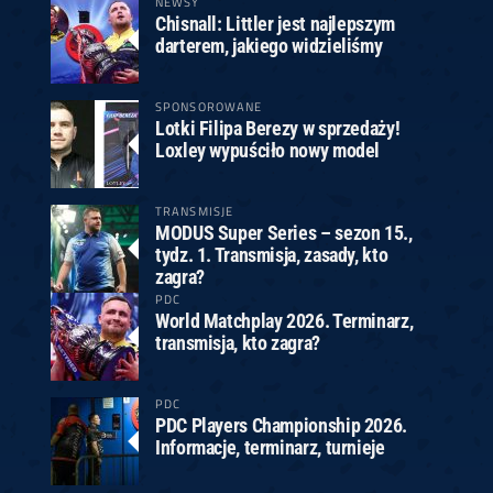
NEWSY
Chisnall: Littler jest najlepszym
darterem, jakiego widzieliśmy
SPONSOROWANE
Lotki Filipa Berezy w sprzedaży!
Loxley wypuściło nowy model
TRANSMISJE
MODUS Super Series – sezon 15.,
tydz. 1. Transmisja, zasady, kto
zagra?
PDC
World Matchplay 2026. Terminarz,
transmisja, kto zagra?
PDC
PDC Players Championship 2026.
Informacje, terminarz, turnieje