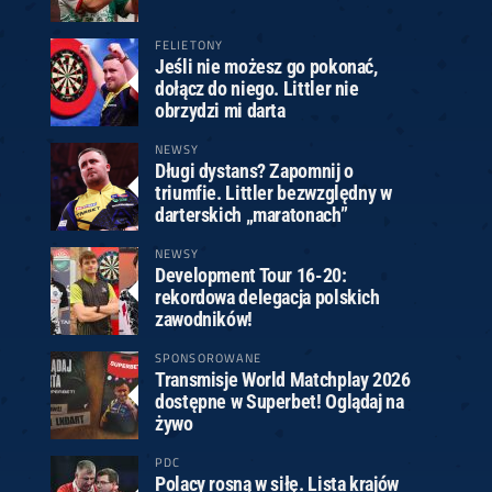
FELIETONY
Jeśli nie możesz go pokonać,
dołącz do niego. Littler nie
obrzydzi mi darta
NEWSY
Długi dystans? Zapomnij o
triumfie. Littler bezwzględny w
darterskich „maratonach”
NEWSY
Development Tour 16-20:
rekordowa delegacja polskich
zawodników!
SPONSOROWANE
Transmisje World Matchplay 2026
dostępne w Superbet! Oglądaj na
żywo
PDC
Polacy rosną w siłę. Lista krajów