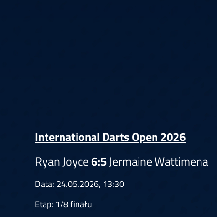
Springer
6
Doets
Labanauskas
2
Gruellich
10.07, 22:00 (R1)
10.07, 21:30 (R1
Wenig
2
Mansell
Brooks
6
Smejda
10.07, 16:00 (R1)
10.07, 15:30 (R1
International Darts Open 2026
Ryan Joyce
6:5
Jermaine Wattimena
Data: 24.05.2026, 13:30
Etap: 1/8 finału