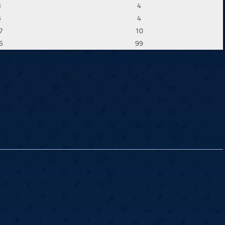
3
4
5
4
7
10
6
99