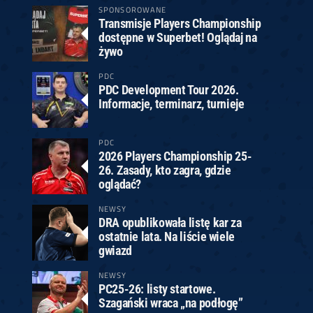
SPONSOROWANE
Transmisje Players Championship
dostępne w Superbet! Oglądaj na
żywo
PDC
PDC Development Tour 2026.
Informacje, terminarz, turnieje
PDC
2026 Players Championship 25-
26. Zasady, kto zagra, gdzie
oglądać?
NEWSY
DRA opublikowała listę kar za
ostatnie lata. Na liście wiele
gwiazd
NEWSY
PC25-26: listy startowe.
Szagański wraca „na podłogę”