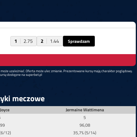
1
2.75
2
1.44
Sprawdzam
d może uzależniać. Oferta może ulec zmianie. Prezentowane kursy mają charakter poglądowy.
ursy dostępne na superbet.pl
tyki meczowe
Joyce
Jermaine Wattimena
6
5
,99
96,08
(6/12)
35,7% (5/14)