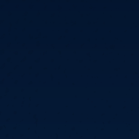
6
Cullen
6
Cross
3
O'Connor
5
Gur
4
Manby
4
Hopp
6
Białecki
6
Kui
)
10.07, 21:00 (R1)
10.07, 20:30 (R1)
10.07, 20:00 (R1)
1
6
Menzies
5
Gilding
5
Vandenbogaerde
2
Sed
1
Schmidt
6
Owen
6
Horvat
6
Grif
)
10.07, 15:00 (R1)
10.07, 14:30 (R1)
10.07, 14:00 (R1)
1