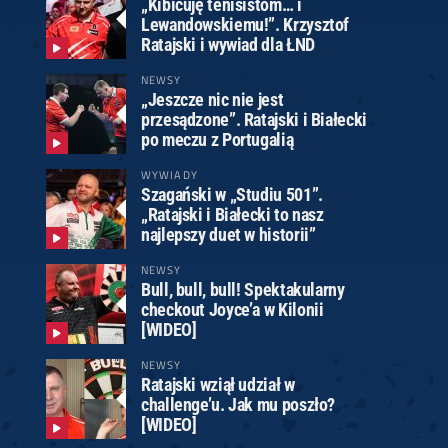
„Kibicuję tenisistom… i
Lewandowskiemu!”. Krzysztof
Ratajski i wywiad dla ŁND
NEWSY
„Jeszcze nic nie jest
przesądzone”. Ratajski i Białecki
po meczu z Portugalią
WYWIADY
Szagański w „Studiu 501”.
„Ratajski i Białecki to nasz
najlepszy duet w historii”
NEWSY
Bull, bull, bull! Spektakularny
checkout Joyce’a w Kilonii
[WIDEO]
NEWSY
Ratajski wziął udział w
challenge’u. Jak mu poszło?
[WIDEO]