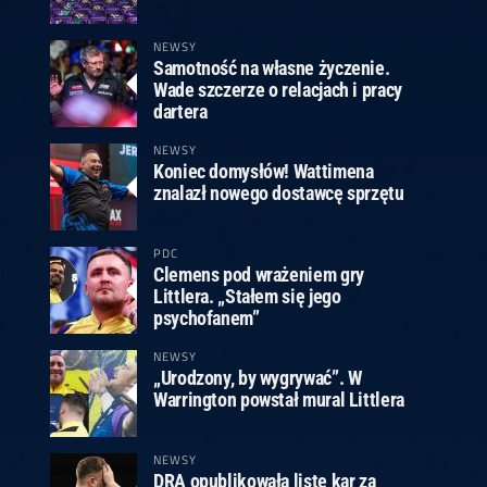
ney
3
Huybrechts
6
v.Duijvenbode
6
venhoven
6
S. Price
1
v.d.Weerd
3
0.07, 19:30 (R1)
10.07, 19:00 (R1)
10.07, 16:30 (R1)
NEWSY
Samotność na własne życzenie.
lacek
6
Joyce
6
Wade szczerze o relacjach i pracy
fin
5
Varila
1
dartera
0.07, 13:30 (R1)
10.07, 13:00 (R1)
NEWSY
Koniec domysłów! Wattimena
znalazł nowego dostawcę sprzętu
PDC
Clemens pod wrażeniem gry
Littlera. „Stałem się jego
psychofanem”
NEWSY
„Urodzony, by wygrywać”. W
Warrington powstał mural Littlera
NEWSY
DRA opublikowała listę kar za