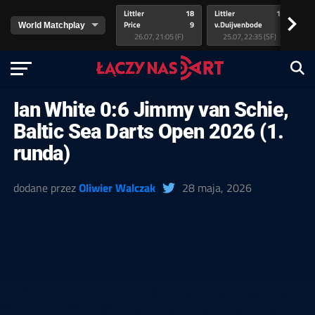
Littler
18
Littler
17
Pr
>
Price
9
v.Duijvenbode
5
va
26.07, 21:05 (F)
25.07, 22:35 (SF)
Ian White 0:6 Jimmy van Schie,
Baltic Sea Darts Open 2026 (1.
runda)
dodane przez
Oliwier Walczak
28 maja, 2026