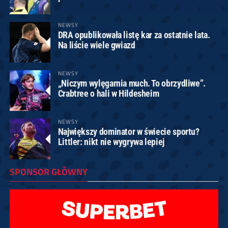
NEWSY
DRA opublikowała listę kar za ostatnie lata.
Na liście wiele gwiazd
NEWSY
„Niczym wylęgarnia much. To obrzydliwe”.
Crabtree o hali w Hildesheim
NEWSY
Największy dominator w świecie sportu?
Littler: nikt nie wygrywa lepiej
SPONSOR GŁÓWNY