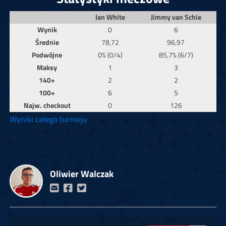
Ian White
Jimmy van Schie
Wynik
0
6
Średnie
78,72
96,97
Podwójne
0% (0/4)
85,7% (6/7)
Maksy
1
3
140+
2
2
100+
6
5
Najw. checkout
0
126
Wyniki całego turnieju
Oliwier Walczak