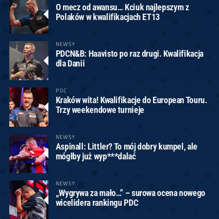
O mecz od awansu… Kciuk najlepszym z
Polaków w kwalifikacjach ET13
NEWSY
PDCN&B: Haavisto po raz drugi. Kwalifikacja
dla Danii
PDC
Kraków wita! Kwalifikacje do European Touru.
Trzy weekendowe turnieje
NEWSY
Aspinall: Littler? To mój dobry kumpel, ale
mógłby już wyp***dalać
NEWSY
„Wygrywa za mało…” – surowa ocena nowego
wicelidera rankingu PDC