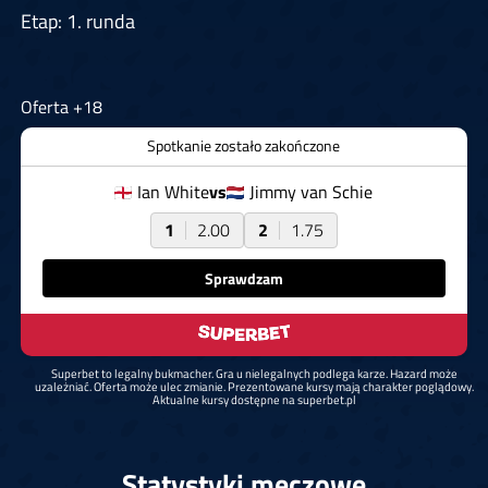
Etap: 1. runda
Oferta +18
Spotkanie zostało zakończone
Ian White
vs
Jimmy van Schie
1
2.00
2
1.75
Sprawdzam
Superbet to legalny bukmacher. Gra u nielegalnych podlega karze. Hazard może
uzależniać. Oferta może ulec zmianie. Prezentowane kursy mają charakter poglądowy.
Aktualne kursy dostępne na superbet.pl
Statystyki meczowe