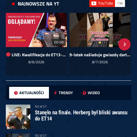
NAJNOWSZE NA YT
00:00
01:08
LIVE: Kwalifikacje do ET13-14 dla Europy Wschodniej
9-latek naśladuje gwiazdy darta!
Sk
8/6/2026
8/7/2026
AKTUALNOŚCI
TRENDY
WIDEO
NEWSY
Stanęło na finale. Herberg był bliski awansu
do ET14
NEWSY