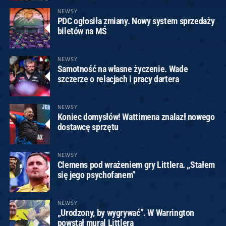
NEWSY
PDC ogłosiła zmiany. Nowy system sprzedaży
biletów na MŚ
NEWSY
Samotność na własne życzenie. Wade
szczerze o relacjach i pracy dartera
NEWSY
Koniec domysłów! Wattimena znalazł nowego
dostawcę sprzętu
NEWSY
Clemens pod wrażeniem gry Littlera. „Stałem
się jego psychofanem”
NEWSY
„Urodzony, by wygrywać”. W Warrington
powstał mural Littlera