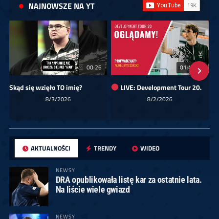
NAJNOWSZE NA YT
00:26
01:40:24
Skąd się wzięło TO imię?
LIVE: Development Tour 20.
8/3/2026
8/2/2026
AKTUALNOŚCI
TRENDY
WIDEO
NEWSY
DRA opublikowała listę kar za ostatnie lata.
Na liście wiele gwiazd
NEWSY