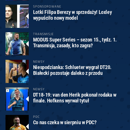
SPONSOROWANE
Lotki Filipa Berezy w sprzedaży! Loxley
wypuściło nowy model
TRANSMISJE
MODUS Super Series – sezon 15., tydz. 1.
Transmisja, zasady, kto zagra?
NEWSY
Niespodzianka: Schlueter wygrał DT20.
Białecki pozostaje daleko z przodu
NEWSY
DT18-19: van den Herik pokonał rodaka w
finale. Hofkens wyrwał tytuł
PDC
Co nas czeka w sierpniu w PDC?