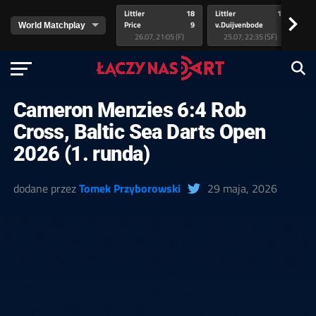
Littler
18
Littler
17
Pr
>
Price
9
v.Duijvenbode
5
va
26.07, 21:05 (F)
25.07, 22:35 (SF)
Cameron Menzies 6:4 Rob
Cross, Baltic Sea Darts Open
2026 (1. runda)
dodane przez
Tomek Przyborowski
29 maja, 2026