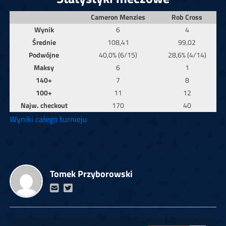
Cameron Menzies
Rob Cross
Wynik
6
4
Średnie
108,41
99,02
Podwójne
40,0% (6/15)
28,6% (4/14)
Maksy
6
1
140+
7
8
100+
11
12
Najw. checkout
170
40
Wyniki całego turnieju
Tomek Przyborowski