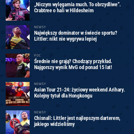
„Niczym wylęgarnia much. To obrzydliwe”.
Crabtree o hali w Hildesheim
NEWSY
Największy dominator w świecie sportu?
Littler: nikt nie wygrywa lepiej
PDC
Średnie nie grają? Chodzący przykład.
Najgorszy wynik MvG od ponad 15 lat!
NEWSY
Asian Tour 21-24: życiowy weekend Arihary.
Kolejny tytuł dla Hongkongu
NEWSY
Chisnall: Littler jest najlepszym darterem,
jakiego widzieliśmy