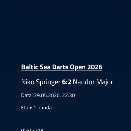
Springer
6
Doets
Labanauskas
2
Gruellich
10.07, 22:00 (R1)
10.07, 21:30 (R1
Wenig
2
Mansell
Brooks
6
Smejda
10.07, 16:00 (R1)
10.07, 15:30 (R1
Baltic Sea Darts Open 2026
Niko Springer
6:2
Nandor Major
Data: 29.05.2026, 22:30
Etap: 1. runda
Oferta +18