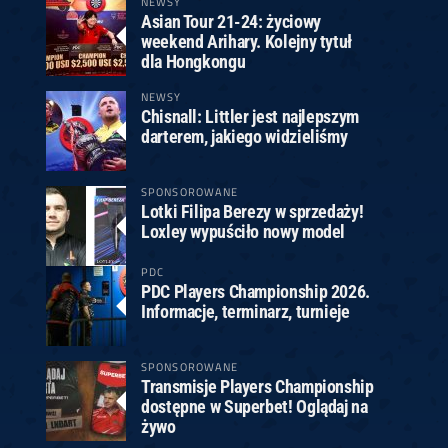
NEWSY
Asian Tour 21-24: życiowy
weekend Arihary. Kolejny tytuł
dla Hongkongu
NEWSY
Chisnall: Littler jest najlepszym
darterem, jakiego widzieliśmy
SPONSOROWANE
Lotki Filipa Berezy w sprzedaży!
Loxley wypuściło nowy model
PDC
PDC Players Championship 2026.
Informacje, terminarz, turnieje
SPONSOROWANE
Transmisje Players Championship
dostępne w Superbet! Oglądaj na
żywo