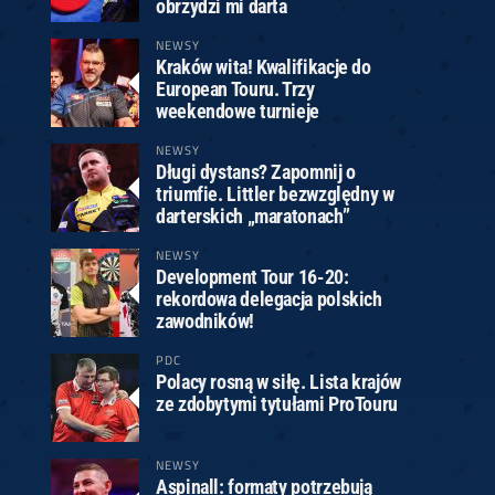
obrzydzi mi darta
NEWSY
Kraków wita! Kwalifikacje do
European Touru. Trzy
weekendowe turnieje
NEWSY
Długi dystans? Zapomnij o
triumfie. Littler bezwzględny w
darterskich „maratonach”
NEWSY
Development Tour 16-20:
rekordowa delegacja polskich
zawodników!
PDC
Polacy rosną w siłę. Lista krajów
ze zdobytymi tytułami ProTouru
NEWSY
Aspinall: formaty potrzebują