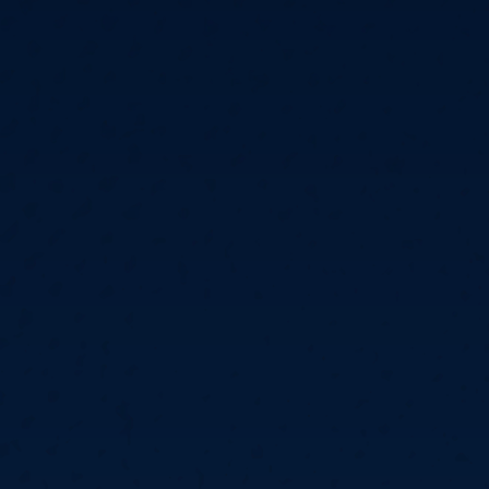
6
Cullen
6
Cross
3
O'Connor
5
Gur
4
Manby
4
Hopp
6
Białecki
6
Kui
)
10.07, 21:00 (R1)
10.07, 20:30 (R1)
10.07, 20:00 (R1)
1
6
Menzies
5
Gilding
5
Vandenbogaerde
2
Sed
1
Schmidt
6
Owen
6
Horvat
6
Grif
)
10.07, 15:00 (R1)
10.07, 14:30 (R1)
10.07, 14:00 (R1)
1