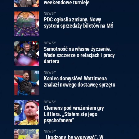
ney
3
Huybrechts
6
v.Duijvenbode
6
weekendowe turnieje
venhoven
6
S. Price
1
v.d.Weerd
3
0.07, 19:30 (R1)
10.07, 19:00 (R1)
10.07, 16:30 (R1)
NEWSY
PDC ogłosiła zmiany. Nowy
lacek
6
Joyce
6
system sprzedaży biletów na MŚ
fin
5
Varila
1
0.07, 13:30 (R1)
10.07, 13:00 (R1)
NEWSY
Samotność na własne życzenie.
Wade szczerze o relacjach i pracy
dartera
NEWSY
Koniec domysłów! Wattimena
znalazł nowego dostawcę sprzętu
NEWSY
Clemens pod wrażeniem gry
Littlera. „Stałem się jego
psychofanem”
NEWSY
„Urodzony, by wygrywać”. W