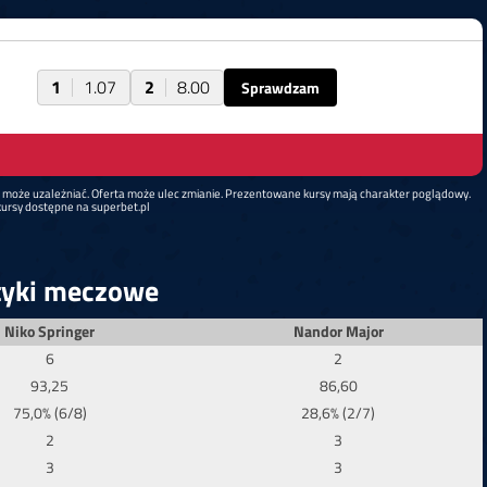
1
1.07
2
8.00
Sprawdzam
d może uzależniać. Oferta może ulec zmianie. Prezentowane kursy mają charakter poglądowy.
ursy dostępne na superbet.pl
tyki meczowe
Niko Springer
Nandor Major
6
2
93,25
86,60
75,0% (6/8)
28,6% (2/7)
2
3
3
3