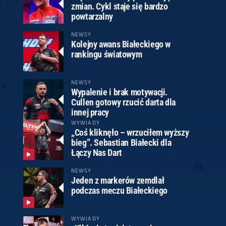
zmian. Cykl staje się bardzo
powtarzalny
NEWSY
Kolejny awans Białeckiego w
rankingu światowym
NEWSY
Wypalenie i brak motywacji.
Cullen gotowy rzucić darta dla
innej pracy
WYWIADY
„Coś kliknęło – wrzuciłem wyższy
bieg”. Sebastian Białecki dla
Łączy Nas Dart
NEWSY
Jeden z markerów zemdlał
podczas meczu Białeckiego
WYWIADY