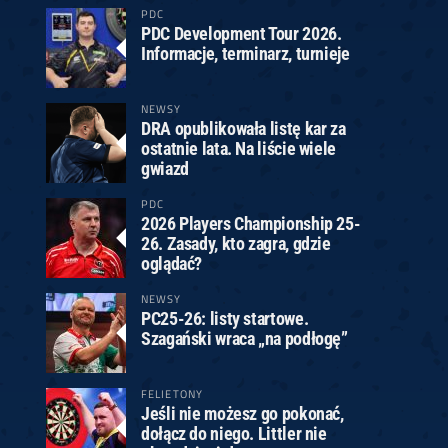
PDC
PDC Development Tour 2026.
Informacje, terminarz, turnieje
NEWSY
DRA opublikowała listę kar za
ostatnie lata. Na liście wiele
gwiazd
PDC
2026 Players Championship 25-
26. Zasady, kto zagra, gdzie
oglądać?
NEWSY
PC25-26: listy startowe.
Szagański wraca „na podłogę”
FELIETONY
Jeśli nie możesz go pokonać,
dołącz do niego. Littler nie