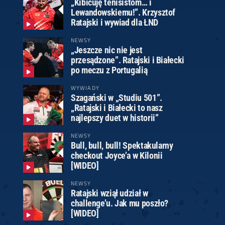
„Kibicuję tenisistom… i
Lewandowskiemu!”. Krzysztof
Ratajski i wywiad dla ŁND
NEWSY
„Jeszcze nic nie jest
przesądzone”. Ratajski i Białecki
po meczu z Portugalią
WYWIADY
Szagański w „Studiu 501”.
„Ratajski i Białecki to nasz
najlepszy duet w historii”
NEWSY
Bull, bull, bull! Spektakularny
checkout Joyce’a w Kilonii
[WIDEO]
NEWSY
Ratajski wziął udział w
challenge’u. Jak mu poszło?
[WIDEO]