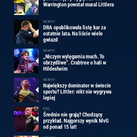
Warrington powstał mural Littlera
NEWSY
DRA opublikowała listę kar za
ostatnie lata. Na liście wiele
gwiazd
NEWSY
„Niczym wylęgarnia much. To
obrzydliwe”. Crabtree o hali w
Hildesheim
NEWSY
Największy dominator w świecie
sportu? Littler: nikt nie wygrywa
lepiej
PDC
Średnie nie grają? Chodzący
przykład. Najgorszy wynik MvG
od ponad 15 lat!