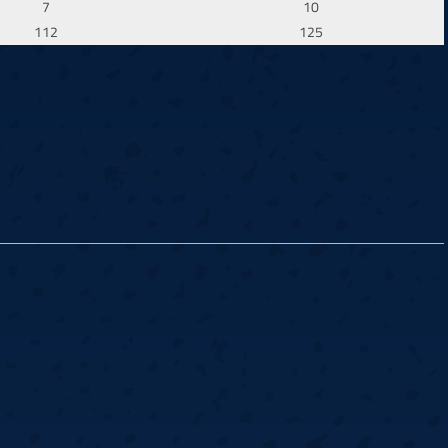
7
10
112
125