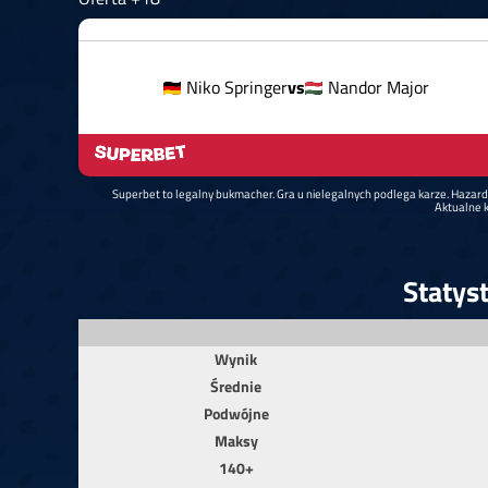
Niko Springer
vs
Nandor Major
Superbet to legalny bukmacher. Gra u nielegalnych podlega karze. Hazar
Aktualne k
Statys
Wynik
Średnie
Podwójne
Maksy
140+