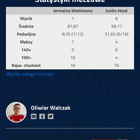
Jermaine Wattimena
Justin Hood
Wynik
1
6
Średnie
87,87
99,17
Podwójne
8,3% (1/12)
31,6% (6/19)
Maksy
1
4
140+
5
6
100+
10
4
Najw. checkout
16
76
Wyniki całego turnieju
Oliwier Walczak