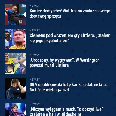
NEWSY
Koniec domysłów! Wattimena znalazł nowego
dostawcę sprzętu
NEWSY
Clemens pod wrażeniem gry Littlera. „Stałem
się jego psychofanem”
NEWSY
„Urodzony, by wygrywać”. W Warrington
powstał mural Littlera
NEWSY
DRA opublikowała listę kar za ostatnie lata.
Na liście wiele gwiazd
NEWSY
„Niczym wylęgarnia much. To obrzydliwe”.
Crabtree o hali w Hildesheim