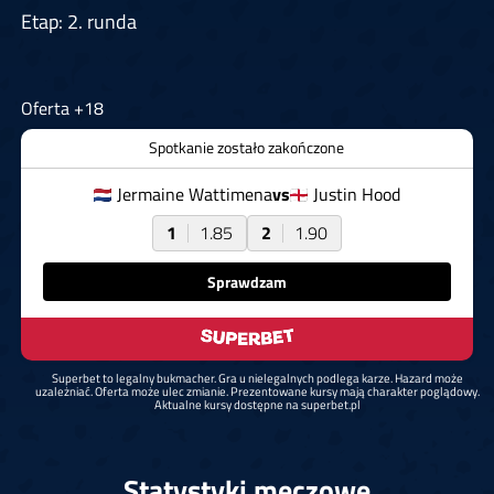
Etap: 2. runda
Oferta +18
Spotkanie zostało zakończone
Jermaine Wattimena
vs
Justin Hood
1
1.85
2
1.90
Sprawdzam
Superbet to legalny bukmacher. Gra u nielegalnych podlega karze. Hazard może
uzależniać. Oferta może ulec zmianie. Prezentowane kursy mają charakter poglądowy.
Aktualne kursy dostępne na superbet.pl
Statystyki meczowe