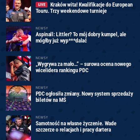
Kraków wita! Kwalifikacje do European
LIVE
Touru. Trzy weekendowe turnieje
NEWSY
Aspinall: Littler? To mój dobry kumpel, ale
mógłby już wyp***dalać
NEWSY
„Wygrywa za mało…” – surowa ocena nowego
wicelidera rankingu PDC
NEWSY
PDC ogłosiła zmiany. Nowy system sprzedaży
biletów na MŚ
NEWSY
Samotność na własne życzenie. Wade
szczerze o relacjach i pracy dartera