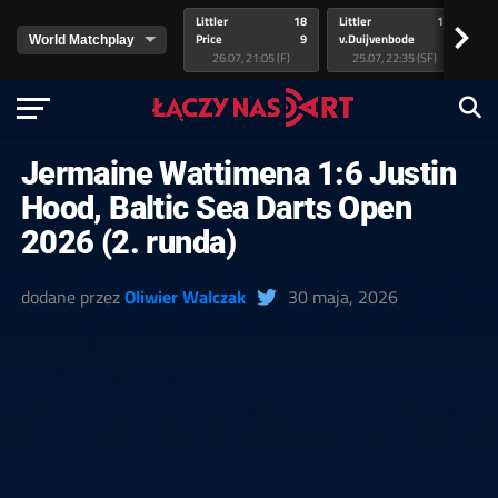
Littler
18
Littler
17
Pr
>
Price
9
v.Duijvenbode
5
va
26.07, 21:05 (F)
25.07, 22:35 (SF)
Jermaine Wattimena 1:6 Justin
Hood, Baltic Sea Darts Open
2026 (2. runda)
dodane przez
Oliwier Walczak
30 maja, 2026