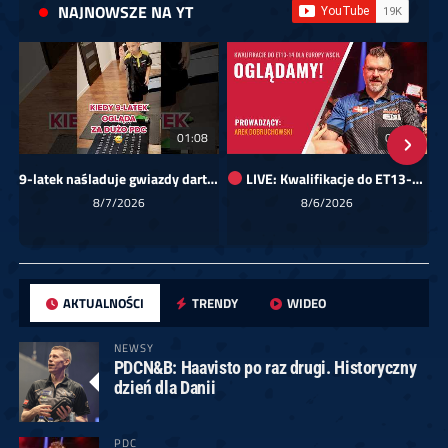
NAJNOWSZE NA YT
01:08
00:00
9-latek naśladuje gwiazdy darta!
LIVE: Kwalifikacje do ET13-14 dla Europy Wschodniej
Sk
8/7/2026
8/6/2026
AKTUALNOŚCI
TRENDY
WIDEO
NEWSY
PDCN&B: Haavisto po raz drugi. Historyczny
dzień dla Danii
PDC