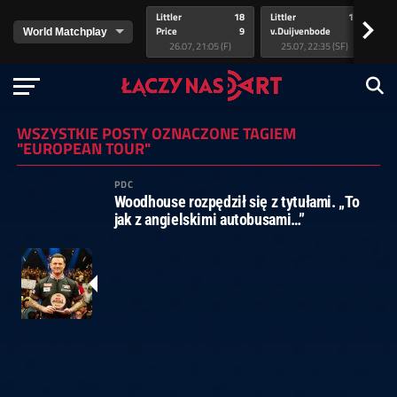
Littler
18
Littler
17
Pr
>
Price
9
v.Duijvenbode
5
va
26.07, 21:05 (F)
25.07, 22:35 (SF)
WSZYSTKIE POSTY OZNACZONE TAGIEM
"EUROPEAN TOUR"
PDC
Woodhouse rozpędził się z tytułami. „To
jak z angielskimi autobusami…”