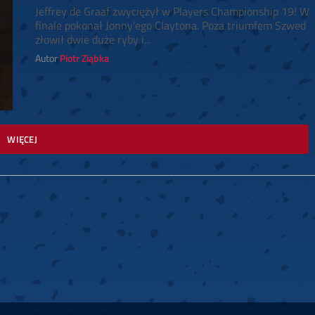
Jeffrey de Graaf zwyciężył w Players Championship 19! W
finale pokonał Jonny'ego Claytona. Poza triumfem Szwed
złowił dwie duże ryby i...
Autor
Piotr Ziąbka
WIĘCEJ