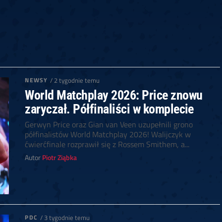
6
Cullen
6
Cross
3
O'Connor
5
Gur
4
Manby
4
Hopp
6
Białecki
6
Kui
)
10.07, 21:00 (R1)
10.07, 20:30 (R1)
10.07, 20:00 (R1)
1
6
Menzies
5
Gilding
5
Vandenbogaerde
2
Sed
1
Schmidt
6
Owen
6
Horvat
6
Grif
)
10.07, 15:00 (R1)
10.07, 14:30 (R1)
10.07, 14:00 (R1)
1
NEWSY
/ 2 tygodnie temu
World Matchplay 2026: Price znowu
zaryczał. Półfinaliści w komplecie
Gerwyn Price oraz Gian van Veen uzupełnili grono
półfinalistów World Matchplay 2026! Walijczyk w
ćwierćfinale rozprawił się z Rossem Smithem, a...
Autor
Piotr Ziąbka
PDC
/ 3 tygodnie temu