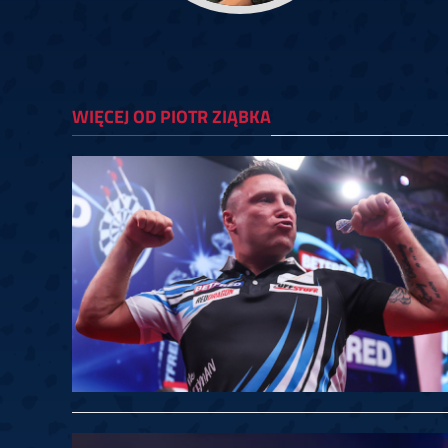
Springer
6
Doets
Labanauskas
2
Gruellich
10.07, 22:00 (R1)
10.07, 21:30 (R1
Wenig
2
Mansell
Brooks
6
Smejda
10.07, 16:00 (R1)
10.07, 15:30 (R1
WIĘCEJ OD PIOTR ZIĄBKA