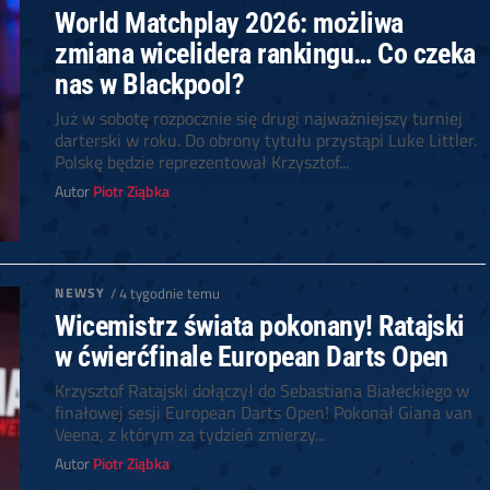
World Matchplay 2026: możliwa
zmiana wicelidera rankingu… Co czeka
nas w Blackpool?
Już w sobotę rozpocznie się drugi najważniejszy turniej
darterski w roku. Do obrony tytułu przystąpi Luke Littler.
Polskę będzie reprezentował Krzysztof...
Autor
Piotr Ziąbka
NEWSY
/ 4 tygodnie temu
Wicemistrz świata pokonany! Ratajski
w ćwierćfinale European Darts Open
Krzysztof Ratajski dołączył do Sebastiana Białeckiego w
finałowej sesji European Darts Open! Pokonał Giana van
Veena, z którym za tydzień zmierzy...
Autor
Piotr Ziąbka