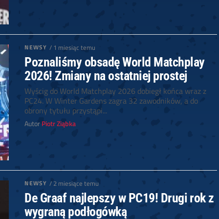
NEWSY
/ 1 miesiąc temu
Poznaliśmy obsadę World Matchplay
2026! Zmiany na ostatniej prostej
Wyścig do World Matchplay 2026 dobiegł końca wraz z
PC24. W Winter Gardens zagra 32 zawodników, a do
obrony tytułu przystąpi...
Autor
Piotr Ziąbka
NEWSY
/ 2 miesiące temu
De Graaf najlepszy w PC19! Drugi rok z
wygraną podłogówką