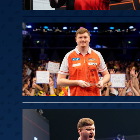
Springer
6
Doets
Labanauskas
2
Gruellich
10.07, 22:00 (R1)
10.07, 21:30 (R1
Wenig
2
Mansell
Brooks
6
Smejda
10.07, 16:00 (R1)
10.07, 15:30 (R1