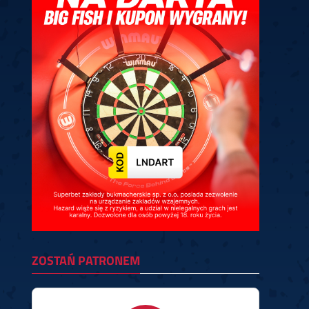
ney
3
Huybrechts
6
v.Duijvenbode
6
venhoven
6
S. Price
1
v.d.Weerd
3
0.07, 19:30 (R1)
10.07, 19:00 (R1)
10.07, 16:30 (R1)
lacek
6
Joyce
6
fin
5
Varila
1
0.07, 13:30 (R1)
10.07, 13:00 (R1)
ZOSTAŃ PATRONEM