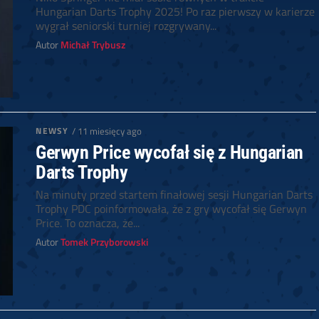
Hungarian Darts Trophy 2025! Po raz pierwszy w karierze
wygrał seniorski turniej rozgrywany...
Autor
Michał Trybusz
NEWSY
/ 11 miesięcy ago
Gerwyn Price wycofał się z Hungarian
Darts Trophy
Na minuty przed startem finałowej sesji Hungarian Darts
Trophy PDC poinformowała, że z gry wycofał się Gerwyn
Price. To oznacza, że...
Autor
Tomek Przyborowski