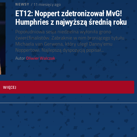
NEWSY
/ 11 miesięcy ago
ET12: Noppert zdetronizował MvG!
Humphries z najwyższą średnią roku
Popołudniowa sesja niedzielna wyłoniła grono
ćwierćfinalistów. Zabraknie w nim broniącego tytułu
Michaela van Gerwena, który uległ Danny'emu
Noppertowi. Najlepszą dyspozycją popisał...
Autor
Oliwier Walczak
WIĘCEJ