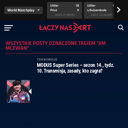
Littler
18
Littler
17
Pr
>
Price
9
v.Duijvenbode
5
va
26.07, 21:05 (F)
25.07, 22:35 (SF)
WSZYSTKIE POSTY OZNACZONE TAGIEM "JIM
MCEWAN"
TRANSMISJE
MODUS Super Series – sezon 14., tydz.
10. Transmisja, zasady, kto zagra?