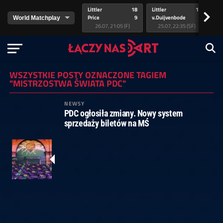
Littler
18
Littler
17
Pr
>
Price
9
v.Duijvenbode
5
va
26.07, 21:05 (F)
25.07, 22:35 (SF)
WSZYSTKIE POSTY OZNACZONE TAGIEM
"MISTRZOSTWA ŚWIATA PDC"
NEWSY
PDC ogłosiła zmiany. Nowy system
sprzedaży biletów na MŚ