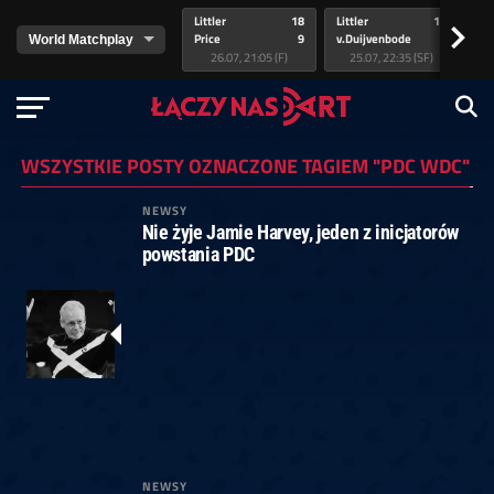
Littler
18
Littler
17
Pr
>
Price
9
v.Duijvenbode
5
va
26.07, 21:05 (F)
25.07, 22:35 (SF)
WSZYSTKIE POSTY OZNACZONE TAGIEM "PDC WDC"
NEWSY
Nie żyje Jamie Harvey, jeden z inicjatorów
powstania PDC
NEWSY