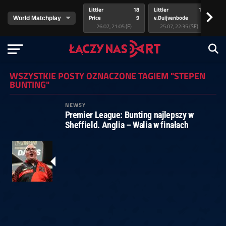
Littler
18
Littler
17
Pr
>
Price
9
v.Duijvenbode
5
va
26.07, 21:05 (F)
25.07, 22:35 (SF)
WSZYSTKIE POSTY OZNACZONE TAGIEM "STEPEN
BUNTING"
NEWSY
Premier League: Bunting najlepszy w
Sheffield. Anglia – Walia w finałach