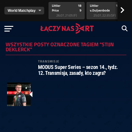
Littler
18
Littler
17
Pr
>
Price
9
v.Duijvenbode
5
va
26.07, 21:05 (F)
25.07, 22:35 (SF)
WSZYSTKIE POSTY OZNACZONE TAGIEM "STIJN
DEKLERCK"
TRANSMISJE
MODUS Super Series – sezon 14., tydz.
12. Transmisja, zasady, kto zagra?