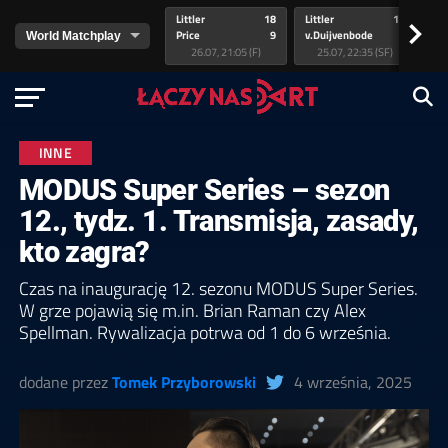
Littler
18
Littler
17
Pr
>
Price
9
v.Duijvenbode
5
va
26.07, 21:05 (F)
25.07, 22:35 (SF)
INNE
MODUS Super Series – sezon
12., tydz. 1. Transmisja, zasady,
kto zagra?
Czas na inaugurację 12. sezonu MODUS Super Series.
W grze pojawią się m.in. Brian Raman czy Alex
Spellman. Rywalizacja potrwa od 1 do 6 września.
dodane przez
Tomek Przyborowski
4 września, 2025