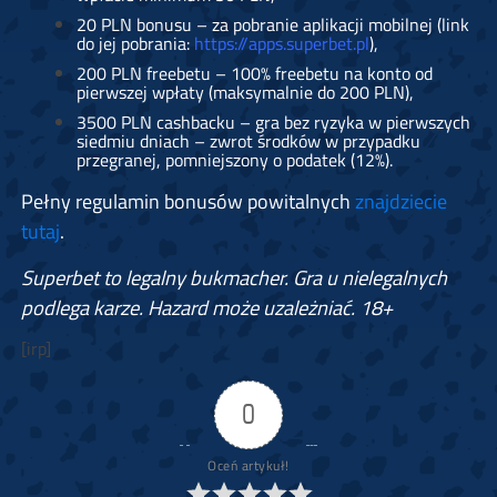
20 PLN bonusu – za pobranie aplikacji mobilnej (link
do jej pobrania:
https://apps.superbet.pl
),
200 PLN freebetu – 100% freebetu na konto od
pierwszej wpłaty (maksymalnie do 200 PLN),
3500 PLN cashbacku – gra bez ryzyka w pierwszych
siedmiu dniach – zwrot środków w przypadku
przegranej, pomniejszony o podatek (12%).
Pełny regulamin bonusów powitalnych
znajdziecie
tutaj
.
Superbet to legalny bukmacher. Gra u nielegalnych
podlega karze. Hazard może uzależniać. 18+
[irp]
0
Oceń artykuł!