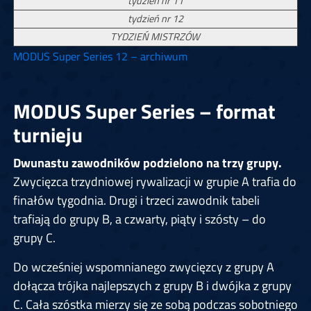
tydzień nr 11
tydzień nr 12
TYDZIEŃ MISTRZÓW
MODUS Super Series 12 – archiwum
MODUS Super Series – format
turnieju
Dwunastu zawodników podzielono na trzy grupy.
Zwycięzca trzydniowej rywalizacji w grupie A trafia do
finałów tygodnia. Drugi i trzeci zawodnik tabeli
trafiają do grupy B, a czwarty, piąty i szósty – do
grupy C.
Do wcześniej wspomnianego zwycięzcy z grupy A
dołącza trójka najlepszych z grupy B i dwójka z grupy
C. Cała szóstka mierzy się ze sobą podczas sobotniego