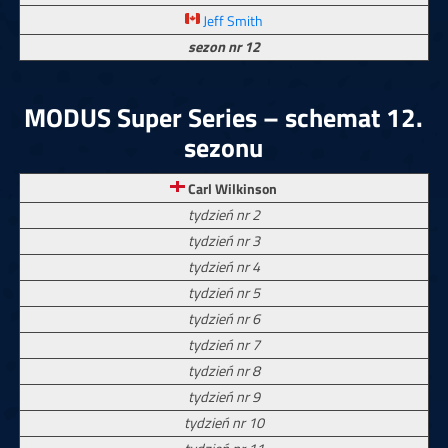
Jeff Smith
sezon nr 12
MODUS Super Series – schemat 12.
sezonu
Carl Wilkinson
tydzień nr 2
tydzień nr 3
tydzień nr 4
tydzień nr 5
tydzień nr 6
tydzień nr 7
tydzień nr 8
tydzień nr 9
tydzień nr 10