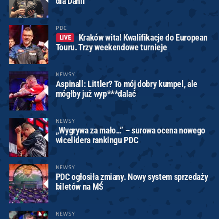
dla Danii
PDC
Kraków wita! Kwalifikacje do European
LIVE
Touru. Trzy weekendowe turnieje
NEWSY
Aspinall: Littler? To mój dobry kumpel, ale
mógłby już wyp***dalać
NEWSY
„Wygrywa za mało…” – surowa ocena nowego
wicelidera rankingu PDC
NEWSY
PDC ogłosiła zmiany. Nowy system sprzedaży
biletów na MŚ
NEWSY