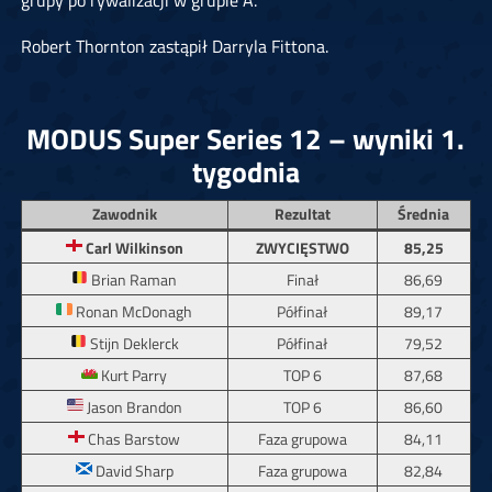
grupy po rywalizacji w grupie A.
Robert Thornton zastąpił Darryla Fittona.
MODUS Super Series 12 – wyniki 1.
tygodnia
Zawodnik
Rezultat
Średnia
Carl Wilkinson
ZWYCIĘSTWO
85,25
Brian Raman
Finał
86,69
Ronan McDonagh
Półfinał
89,17
Stijn Deklerck
Półfinał
79,52
Kurt Parry
TOP 6
87,68
Jason Brandon
TOP 6
86,60
Chas Barstow
Faza grupowa
84,11
David Sharp
Faza grupowa
82,84