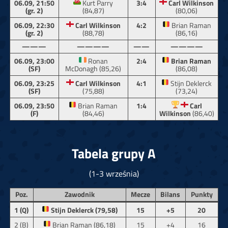
06.09, 21:50
Kurt Parry
3:4
Carl Wilkinson
(gr. 2)
(84,87)
(80,06)
06.09, 22:30
Carl Wilkinson
4:2
Brian Raman
(gr. 2)
(88,78)
(86,16)
———
————
——
————
06.09, 23:00
Ronan
2:4
Brian Raman
(SF)
McDonagh (85,26)
(86,08)
06.09, 23:25
Carl Wilkinson
4:1
Stijn Deklerck
(SF)
(75,88)
(73,24)
06.09, 23:50
Brian Raman
1:4
Carl
(F)
(84,46)
Wilkinson
(86,40)
Tabela grupy A
(1-3 września)
Poz.
Zawodnik
Mecze
Bilans
Punkty
1 (Q)
Stijn Deklerck (79,58)
15
+5
20
2 (B)
Brian Raman (86,18)
15
+4
16