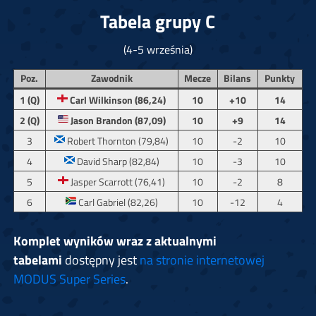
Tabela grupy C
(4-5 września)
Poz.
Zawodnik
Mecze
Bilans
Punkty
1 (Q)
Carl Wilkinson (86,24)
10
+10
14
2 (Q)
Jason Brandon (87,09)
10
+9
14
3
Robert Thornton (79,84)
10
-2
10
4
David Sharp (82,84)
10
-3
10
5
Jasper Scarrott (76,41)
10
-2
8
6
Carl Gabriel (82,26)
10
-12
4
Komplet wyników wraz z aktualnymi
tabelami
dostępny jest
na stronie internetowej
MODUS Super Series
.