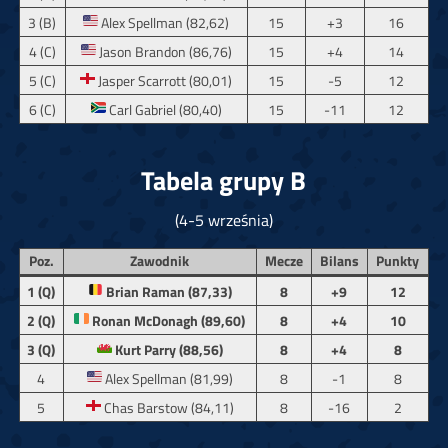
3 (B)
Alex Spellman (82,62)
15
+3
16
4 (C)
Jason Brandon (86,76)
15
+4
14
5 (C)
Jasper Scarrott (80,01)
15
-5
12
6 (C)
Carl Gabriel (80,40)
15
-11
12
Tabela grupy B
(4-5 września)
Poz.
Zawodnik
Mecze
Bilans
Punkty
1 (Q)
Brian Raman (87,33)
8
+9
12
2 (Q)
Ronan McDonagh (89,60)
8
+4
10
3 (Q)
Kurt Parry (88,56)
8
+4
8
4
Alex Spellman (81,99)
8
-1
8
5
Chas Barstow (84,11)
8
-16
2