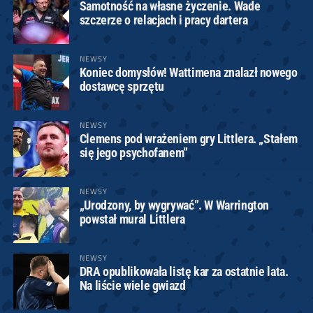
Samotność na własne życzenie. Wade
szczerze o relacjach i pracy dartera
NEWSY
Koniec domysłów! Wattimena znalazł nowego
dostawcę sprzętu
NEWSY
Clemens pod wrażeniem gry Littlera. „Stałem
się jego psychofanem”
NEWSY
„Urodzony, by wygrywać”. W Warrington
powstał mural Littlera
NEWSY
DRA opublikowała listę kar za ostatnie lata.
Na liście wiele gwiazd