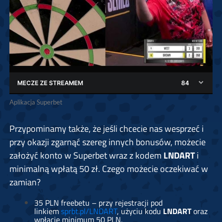
Aplikacja Superbet
Przypominamy także, że jeśli chcecie nas wesprzeć i
przy okazji zgarnąć szereg innych bonusów, możecie
założyć konto w Superbet wraz z kodem
LNDART
i
minimalną wpłatą 50 zł. Czego możecie oczekiwać w
zamian?
35 PLN freebetu – przy rejestracji pod
linkiem
sprbt.pl/LNDART
, użyciu kodu
LNDART
oraz
wpłacie minimum 50 PLN,