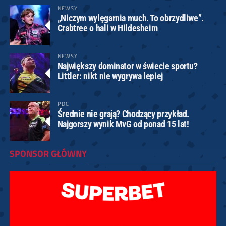
NEWSY
„Niczym wylęgarnia much. To obrzydliwe”.
Crabtree o hali w Hildesheim
NEWSY
Największy dominator w świecie sportu?
Littler: nikt nie wygrywa lepiej
PDC
Średnie nie grają? Chodzący przykład.
Najgorszy wynik MvG od ponad 15 lat!
SPONSOR GŁÓWNY