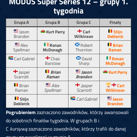
MODUS Super Series 12 – grupy 1.
tygodnia
Grupa A
Grupa B
Grupa C
Finały
Jason
Kurt Parry
Carl
Stijn
Brandon
Wilkinson
Deklerck
Alex
Ronan
Robert
Brian
Spellman
McDonagh
Thornton
Raman
Carl Gabriel
Chas
David
Ronan
Barstow
Sharp
McDonagh
Jasper
Brian
Jason
Kurt Parry
Scarrott
Raman
Brandon
Brian
Alex
Jasper
Carl
Raman
Spellman
Scarrott
Wilkinson
Stijn
Carl Gabriel
Jason
Deklerck
Brandon
Pogrubieniem
zaznaczono zawodników, którzy awansowali
do sobotnich finałów tygodnia. W grupach B i
C
kursywą
zaznaczono zawodników, którzy trafili do danej