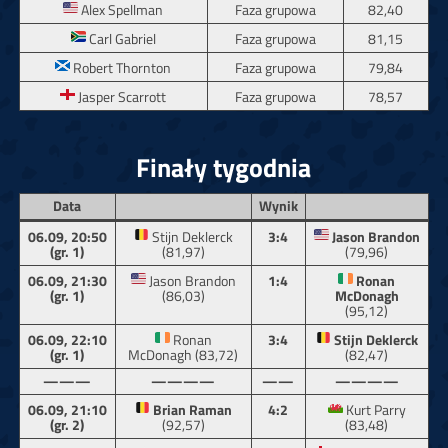
Alex Spellman
Faza grupowa
82,40
Carl Gabriel
Faza grupowa
81,15
Robert Thornton
Faza grupowa
79,84
Jasper Scarrott
Faza grupowa
78,57
Finały tygodnia
Data
Wynik
06.09, 20:50
Stijn Deklerck
3:4
Jason Brandon
(gr. 1)
(81,97)
(79,96)
06.09, 21:30
Jason Brandon
1:4
Ronan
(gr. 1)
(86,03)
McDonagh
(95,12)
06.09, 22:10
Ronan
3:4
Stijn Deklerck
(gr. 1)
McDonagh (83,72)
(82,47)
———
————
——
————
06.09, 21:10
Brian Raman
4:2
Kurt Parry
(gr. 2)
(92,57)
(83,48)