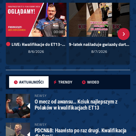
00:00
01:08
LIVE: Kwalifikacje do ET13-14 dla Europy Wschodniej
9-latek naśladuje gwiazdy darta!
Sk
8/6/2026
8/7/2026
AKTUALNOŚCI
TRENDY
WIDEO
NEWSY
O mecz od awansu… Kciuk najlepszym z
Polaków w kwalifikacjach ET13
NEWSY
PDCN&B: Haavisto po raz drugi. Kwalifikacja