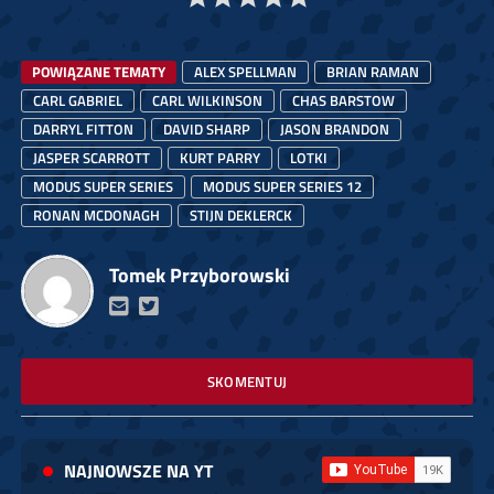
POWIĄZANE TEMATY
ALEX SPELLMAN
BRIAN RAMAN
CARL GABRIEL
CARL WILKINSON
CHAS BARSTOW
DARRYL FITTON
DAVID SHARP
JASON BRANDON
JASPER SCARROTT
KURT PARRY
LOTKI
MODUS SUPER SERIES
MODUS SUPER SERIES 12
RONAN MCDONAGH
STIJN DEKLERCK
Tomek Przyborowski
SKOMENTUJ
NAJNOWSZE NA YT