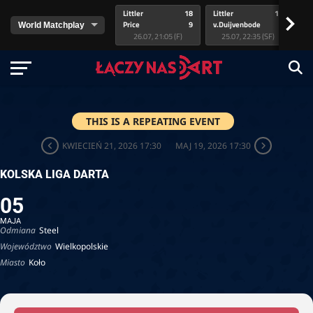
Littler
18
Littler
17
Pr
>
Price
9
v.Duijvenbode
5
va
26.07, 21:05 (F)
25.07, 22:35 (SF)
THIS IS A REPEATING EVENT
KWIECIEŃ 21, 2026 17:30
MAJ 19, 2026 17:30
KOLSKA LIGA DARTA
05
MAJA
Odmiana
Steel
Województwo
Wielkopolskie
Miasto
Koło