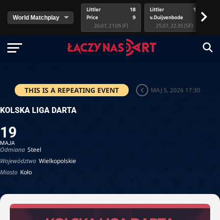
Littler
18
Littler
17
Pr
>
Price
9
v.Duijvenbode
5
va
26.07, 21:05 (F)
25.07, 22:35 (SF)
THIS IS A REPEATING EVENT
MAJ 5, 2026 17:30
KOLSKA LIGA DARTA
19
MAJA
Odmiana
Steel
Województwo
Wielkopolskie
Miasto
Koło